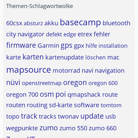
Themen-Schlagwortwolke
basecamp
60csx
akku
bluetooth
absturz
city navigator
etrex
fehler
defekt
edge
firmware
gps
Garmin
gpx
hilfe
installation
karten
karte
kartenupdate
mac
löschen
mapsource
motorrad
navi
navigation
nüvi
oregon
openstreetmap
oregon 600
osm
poi
oregon 700
qmapshack
route
routen
routing
sd-karte
software
tomtom
track
update
topo
tracks
twonav
usb
zumo
wegpunkte
zumo 550
zumo 660