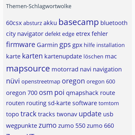
Themen-Schlagwortwolke
basecamp
60csx
akku
bluetooth
absturz
city navigator
etrex
fehler
defekt
edge
firmware
gps
Garmin
gpx
hilfe
installation
karten
karte
kartenupdate
mac
löschen
mapsource
motorrad
navi
navigation
nüvi
oregon
openstreetmap
oregon 600
osm
poi
oregon 700
qmapshack
route
routen
routing
sd-karte
software
tomtom
track
update
topo
tracks
twonav
usb
zumo
wegpunkte
zumo 550
zumo 660