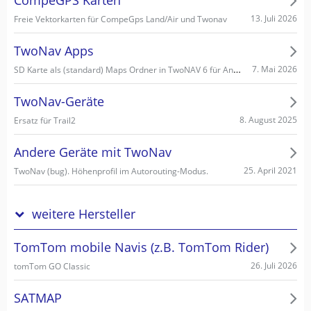
CompeGPS Karten
13. Juli 2026
Freie Vektorkarten für CompeGps Land/Air und Twonav
TwoNav Apps
SD Karte als (standard) Maps Ordner in TwoNAV 6 für Android einstellen/wählen
7. Mai 2026
TwoNav-Geräte
8. August 2025
Ersatz für Trail2
Andere Geräte mit TwoNav
25. April 2021
TwoNav (bug). Höhenprofil im Autorouting-Modus.
weitere Hersteller
TomTom mobile Navis (z.B. TomTom Rider)
26. Juli 2026
tomTom GO Classic
SATMAP