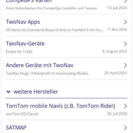
CompeGPS Karten
13. Juli 2026
Freie Vektorkarten für CompeGps Land/Air und Twonav
TwoNav Apps
SD Karte als (standard) Maps Ordner in TwoNAV 6 für Android einstellen/wählen
7. Mai 2026
TwoNav-Geräte
8. August 2025
Ersatz für Trail2
Andere Geräte mit TwoNav
25. April 2021
TwoNav (bug). Höhenprofil im Autorouting-Modus.
weitere Hersteller
TomTom mobile Navis (z.B. TomTom Rider)
26. Juli 2026
tomTom GO Classic
SATMAP