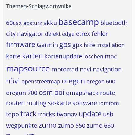
Themen-Schlagwortwolke
basecamp
60csx
akku
bluetooth
absturz
city navigator
etrex
fehler
defekt
edge
firmware
gps
Garmin
gpx
hilfe
installation
karten
karte
kartenupdate
mac
löschen
mapsource
motorrad
navi
navigation
nüvi
oregon
openstreetmap
oregon 600
osm
poi
oregon 700
qmapshack
route
routen
routing
sd-karte
software
tomtom
track
update
topo
tracks
twonav
usb
zumo
wegpunkte
zumo 550
zumo 660