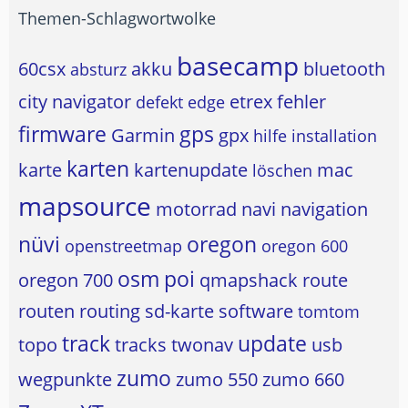
Themen-Schlagwortwolke
basecamp
60csx
akku
bluetooth
absturz
city navigator
etrex
fehler
defekt
edge
firmware
gps
Garmin
gpx
hilfe
installation
karten
karte
kartenupdate
mac
löschen
mapsource
motorrad
navi
navigation
nüvi
oregon
openstreetmap
oregon 600
osm
poi
oregon 700
qmapshack
route
routen
routing
sd-karte
software
tomtom
track
update
topo
tracks
twonav
usb
zumo
wegpunkte
zumo 550
zumo 660