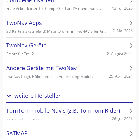
CompeGPS Karten
13. Juli 2026
Freie Vektorkarten für CompeGps Land/Air und Twonav
TwoNav Apps
SD Karte als (standard) Maps Ordner in TwoNAV 6 für Android einstellen/wählen
7. Mai 2026
TwoNav-Geräte
8. August 2025
Ersatz für Trail2
Andere Geräte mit TwoNav
25. April 2021
TwoNav (bug). Höhenprofil im Autorouting-Modus.
weitere Hersteller
TomTom mobile Navis (z.B. TomTom Rider)
26. Juli 2026
tomTom GO Classic
SATMAP