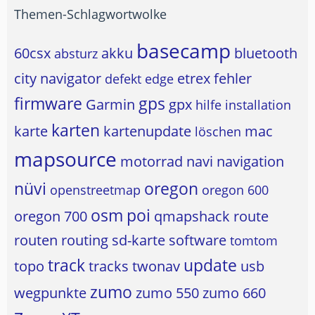
Themen-Schlagwortwolke
basecamp
60csx
akku
bluetooth
absturz
city navigator
etrex
fehler
defekt
edge
firmware
gps
Garmin
gpx
hilfe
installation
karten
karte
kartenupdate
mac
löschen
mapsource
motorrad
navi
navigation
nüvi
oregon
openstreetmap
oregon 600
osm
poi
oregon 700
qmapshack
route
routen
routing
sd-karte
software
tomtom
track
update
topo
tracks
twonav
usb
zumo
wegpunkte
zumo 550
zumo 660