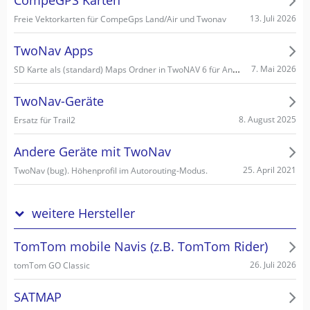
CompeGPS Karten
13. Juli 2026
Freie Vektorkarten für CompeGps Land/Air und Twonav
TwoNav Apps
SD Karte als (standard) Maps Ordner in TwoNAV 6 für Android einstellen/wählen
7. Mai 2026
TwoNav-Geräte
8. August 2025
Ersatz für Trail2
Andere Geräte mit TwoNav
25. April 2021
TwoNav (bug). Höhenprofil im Autorouting-Modus.
weitere Hersteller
TomTom mobile Navis (z.B. TomTom Rider)
26. Juli 2026
tomTom GO Classic
SATMAP