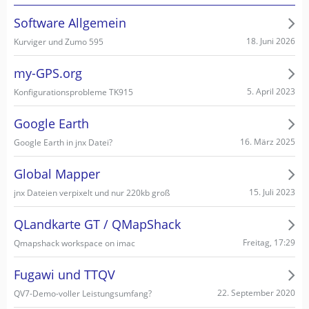
Software Allgemein
18. Juni 2026
Kurviger und Zumo 595
my-GPS.org
5. April 2023
Konfigurationsprobleme TK915
Google Earth
16. März 2025
Google Earth in jnx Datei?
Global Mapper
15. Juli 2023
jnx Dateien verpixelt und nur 220kb groß
QLandkarte GT / QMapShack
Freitag, 17:29
Qmapshack workspace on imac
Fugawi und TTQV
22. September 2020
QV7-Demo-voller Leistungsumfang?