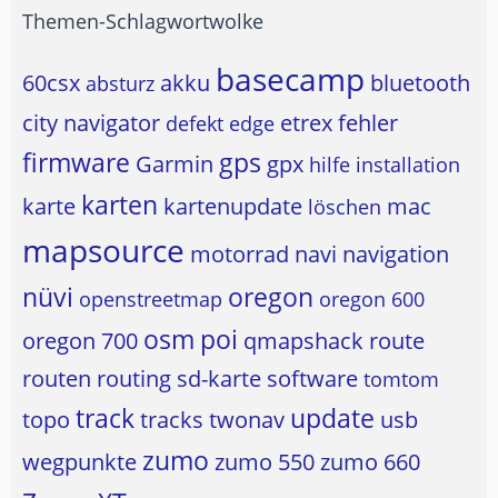
Themen-Schlagwortwolke
basecamp
60csx
akku
bluetooth
absturz
city navigator
etrex
fehler
defekt
edge
firmware
gps
Garmin
gpx
hilfe
installation
karten
karte
kartenupdate
mac
löschen
mapsource
motorrad
navi
navigation
nüvi
oregon
openstreetmap
oregon 600
osm
poi
oregon 700
qmapshack
route
routen
routing
sd-karte
software
tomtom
track
update
topo
tracks
twonav
usb
zumo
wegpunkte
zumo 550
zumo 660