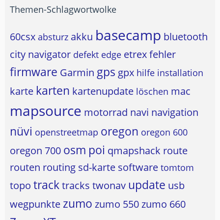
Themen-Schlagwortwolke
basecamp
60csx
akku
bluetooth
absturz
city navigator
etrex
fehler
defekt
edge
firmware
gps
Garmin
gpx
hilfe
installation
karten
karte
kartenupdate
mac
löschen
mapsource
motorrad
navi
navigation
nüvi
oregon
openstreetmap
oregon 600
osm
poi
oregon 700
qmapshack
route
routen
routing
sd-karte
software
tomtom
track
update
topo
tracks
twonav
usb
zumo
wegpunkte
zumo 550
zumo 660