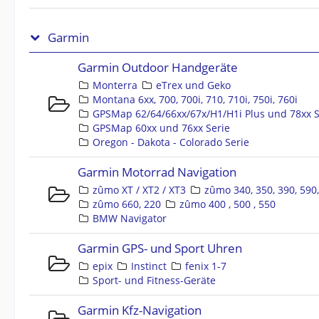
Garmin
Garmin Outdoor Handgeräte
Monterra
eTrex und Geko
Montana 6xx, 700, 700i, 710, 710i, 750i, 760i
GPSMap 62/64/66xx/67x/H1/H1i Plus und 78xx S
GPSMap 60xx und 76xx Serie
Oregon - Dakota - Colorado Serie
Garmin Motorrad Navigation
zûmo XT / XT2 / XT3
zûmo 340, 350, 390, 590
zûmo 660, 220
zûmo 400 , 500 , 550
BMW Navigator
Garmin GPS- und Sport Uhren
epix
Instinct
fenix 1-7
Sport- und Fitness-Geräte
Garmin Kfz-Navigation