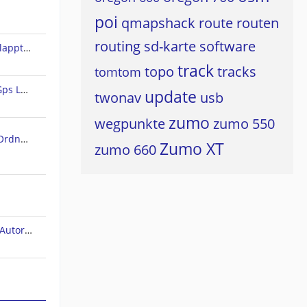
poi
qmapshack
route
routen
routing
sd-karte
software
Land 10 - Rundweg erstellen klappt nicht
track
topo
tracks
tomtom
Freie Vektorkarten für CompeGps Land/Air und Twonav
update
twonav
usb
zumo
wegpunkte
zumo 550
SD Karte als (standard) Maps Ordner in TwoNAV 6 für Android einstellen/wählen
Zumo XT
zumo 660
TwoNav (bug). Höhenprofil im Autorouting-Modus.