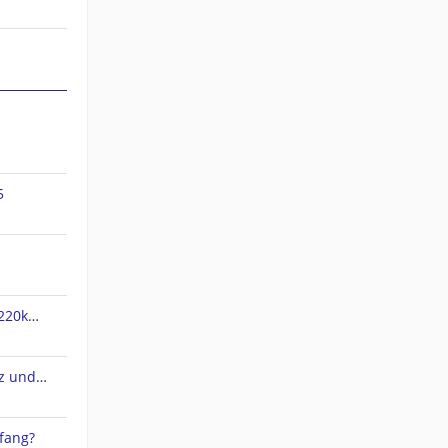
5
jnx Dateien verpixelt und nur 220kb groß
QMapShack 1.20.3 Arbeitsplatz und Datenbank
fang?