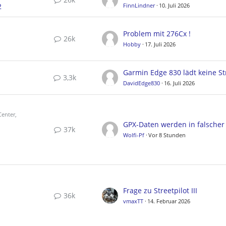
2
FinnLindner
10. Juli 2026
Problem mit 276Cx !
26k
Hobby
17. Juli 2026
3,3k
DavidEdge830
16. Juli 2026
enter,
37k
Wolfi-Pf
Vor 8 Stunden
Frage zu Streetpilot III
36k
vmaxTT
14. Februar 2026