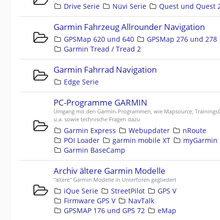
Drive Serie
Nüvi Serie
Quest und Quest 
Garmin Fahrzeug Allrounder Navigation
GPSMap 620 und 640
GPSMap 276 und 278
Garmin Tread / Tread 2
Garmin Fahrrad Navigation
Edge Serie
PC-Programme GARMIN
Umgang mit den Garmin-Programmen, wie Mapsource, TrainingsC
u.a. sowie technische Fragen dazu
Garmin Express
Webupdater
nRoute
POI Loader
garmin mobile XT
myGarmin
Garmin BaseCamp
Archiv ältere Garmin Modelle
"ältere" Garmin Modelle in Unterforen gegliedert
iQue Serie
StreetPilot
GPS V
Firmware GPS V
NavTalk
GPSMAP 176 und GPS 72
eMap