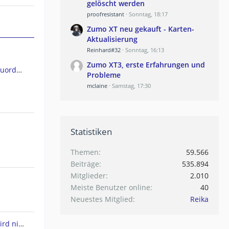
gelöscht werden
proofresistant
Sonntag, 18:17
Zumo XT neu gekauft - Karten-
Aktualisierung
Reinhard#32
Sonntag, 16:13
Zumo XT3, erste Erfahrungen und
GPSMap 66ST Kartendateien Zuordnen
Probleme
mclaine
Samstag, 17:30
Statistiken
Themen
59.566
Beiträge
535.894
Mitglieder
2.010
Meiste Benutzer online
40
Neuestes Mitglied
Reika
Drivesmart 61 - Europakarte wird nicht angezeigt