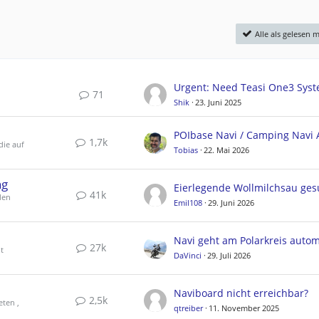
Alle als gelesen 
71
Shik
23. Juni 2025
1,7k
die auf
Tobias
22. Mai 2026
ng
Eierlegende Wollmilchsau ges
41k
den
Emil108
29. Juni 2026
27k
t
DaVinci
29. Juli 2026
Naviboard nicht erreichbar?
2,5k
eten ,
qtreiber
11. November 2025