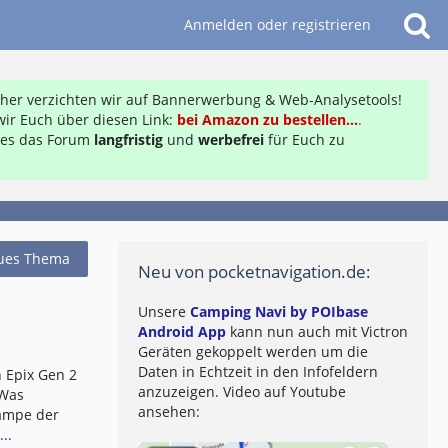
Anmelden oder registrieren
daher verzichten wir auf Bannerwerbung & Web-Analysetools!
ir Euch über diesen Link:
bei Amazon zu bestellen...
.
ft es das Forum
langfristig
und
werbefrei
für Euch zu
ues Thema
Neu von pocketnavigation.de:
Unsere
Camping Navi by POIbase
Android App
kann nun auch mit Victron
Geräten gekoppelt werden um die
Daten in Echtzeit in den Infofeldern
 Epix Gen 2
anzuzeigen. Video auf Youtube
 Was
ansehen:
lampe der
..