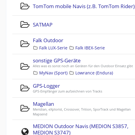
TomTom mobile Navis (z.B. TomTom Rider)
SATMAP
Falk Outdoor
Falk LUX-Serie
Falk IBEX-Serie
sonstige GPS-Geräte
Alles was es sonst noch an Geräten für den Outdoor Einsatz gibt
MyNav (Sport)
Lowrance (Endura)
GPS-Logger
GPS-Empfänger zum aufzeichnen von Tracks
Magellan
Meridian, eXplorist, Crossover, Trition, SporTrack und Magellan
Mapsend
MEDION Outdoor Navis (MEDION S3857,
MEDION S3747)