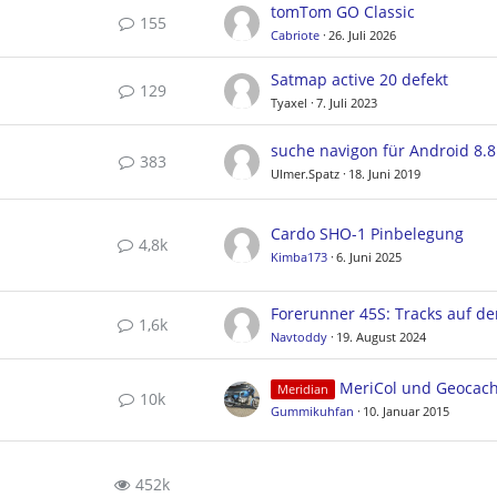
tomTom GO Classic
155
Cabriote
26. Juli 2026
Satmap active 20 defekt
129
Tyaxel
7. Juli 2023
suche navigon für Android 8.8
383
Ulmer.Spatz
18. Juni 2019
Cardo SHO-1 Pinbelegung
4,8k
Kimba173
6. Juni 2025
1,6k
Navtoddy
19. August 2024
MeriCol und Geocac
Meridian
10k
Gummikuhfan
10. Januar 2015
452k