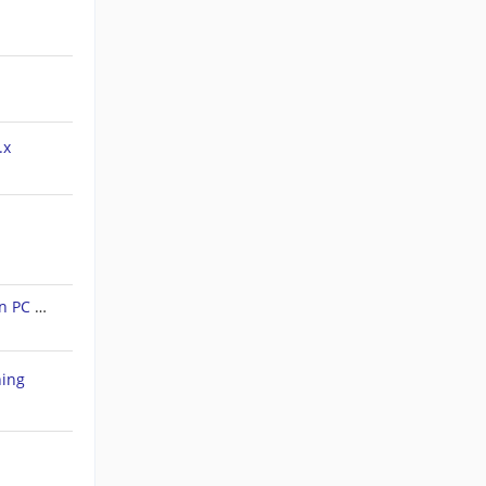
.x
Forerunner 45S: Tracks auf den PC ziehen
hing