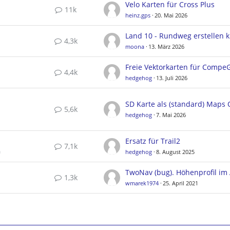
Velo Karten für Cross Plus
11k
heinz.gps
20. Mai 2026
4,3k
moona
13. März 2026
4,4k
hedgehog
13. Juli 2026
5,6k
hedgehog
7. Mai 2026
Ersatz für Trail2
7,1k
a
hedgehog
8. August 2025
1,3k
wmarek1974
25. April 2021