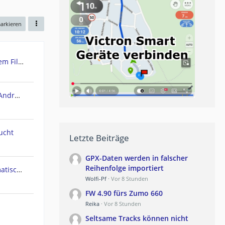
markieren
Urgent: Need Teasi One3 System Files (Windows CE) - PC recognizes it as Mass Storage!
POIbase Navi / Camping Navi Android App
ucht
Letzte Beiträge
GPX-Daten werden in falscher
Reihenfolge importiert
Navi geht am Polarkreis automatisch in Nachtmodus
Wolfi-Pf
Vor 8 Stunden
FW 4.90 fürs Zumo 660
Reika
Vor 8 Stunden
Seltsame Tracks können nicht