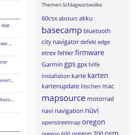
Themen-Schlagwortwolke
60csx
akku
absturz
n App
basecamp
bluetooth
city navigator
defekt
edge
Sena Audio-Multitasking und zwei A2DP-Quellen?
firmware
etrex
fehler
erer
gps
Garmin
gpx
hilfe
karten
karte
installation
Live Track Zustimmung funktioniert nicht
kartenupdate
mac
löschen
mapsource
motorrad
Osmand Typefile Änderungen bezüglich dieses Thread....., mögliche Fehlerquelle warum es nicht gehen kann...
nüvi
navi
navigation
oregon
openstreetmap
osm
oregon 700
oregon 600