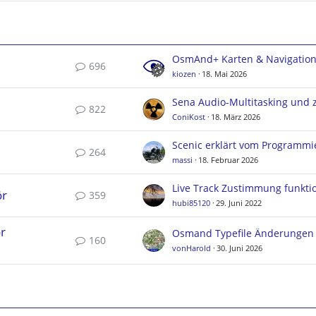
OsmAnd+ Karten & Navigatio
696
kiozen
18. Mai 2026
822
ConiKost
18. März 2026
Scenic erklärt vom Programmi
264
massi
18. Februar 2026
ör
359
hubi85120
29. Juni 2022
r
160
vonHarold
30. Juni 2026