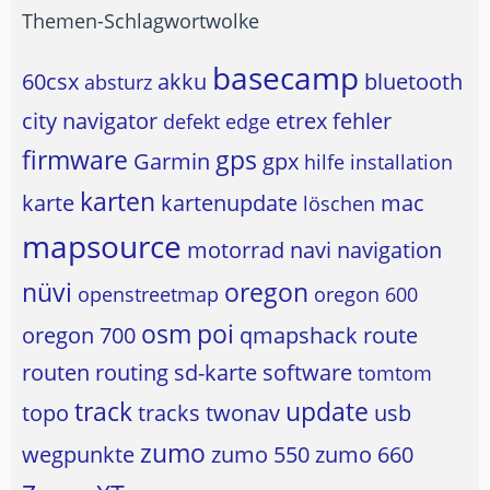
Themen-Schlagwortwolke
basecamp
60csx
akku
bluetooth
absturz
city navigator
etrex
fehler
defekt
edge
firmware
gps
Garmin
gpx
hilfe
installation
karten
karte
kartenupdate
mac
löschen
mapsource
motorrad
navi
navigation
nüvi
oregon
openstreetmap
oregon 600
osm
poi
oregon 700
qmapshack
route
routen
routing
sd-karte
software
tomtom
track
update
topo
tracks
twonav
usb
zumo
wegpunkte
zumo 550
zumo 660