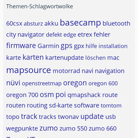
Themen-Schlagwortwolke
basecamp
60csx
akku
bluetooth
absturz
city navigator
etrex
fehler
defekt
edge
firmware
gps
Garmin
gpx
hilfe
installation
karten
karte
kartenupdate
mac
löschen
mapsource
motorrad
navi
navigation
nüvi
oregon
openstreetmap
oregon 600
osm
poi
oregon 700
qmapshack
route
routen
routing
sd-karte
software
tomtom
track
update
topo
tracks
twonav
usb
zumo
wegpunkte
zumo 550
zumo 660