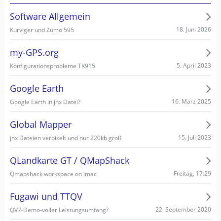
Software Allgemein
18. Juni 2026
Kurviger und Zumo 595
my-GPS.org
5. April 2023
Konfigurationsprobleme TK915
Google Earth
16. März 2025
Google Earth in jnx Datei?
Global Mapper
15. Juli 2023
jnx Dateien verpixelt und nur 220kb groß
QLandkarte GT / QMapShack
Freitag, 17:29
Qmapshack workspace on imac
Fugawi und TTQV
22. September 2020
QV7-Demo-voller Leistungsumfang?