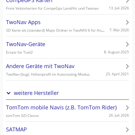
CompeGPS Karten
13. Juli 2026
Freie Vektorkarten für CompeGps Land/Air und Twonav
TwoNav Apps
SD Karte als (standard) Maps Ordner in TwoNAV 6 für Android einstellen/wählen
7. Mai 2026
TwoNav-Geräte
8. August 2025
Ersatz für Trail2
Andere Geräte mit TwoNav
25. April 2021
TwoNav (bug). Höhenprofil im Autorouting-Modus.
weitere Hersteller
TomTom mobile Navis (z.B. TomTom Rider)
26. Juli 2026
tomTom GO Classic
SATMAP