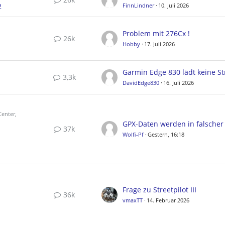
2
FinnLindner
10. Juli 2026
Problem mit 276Cx !
26k
Hobby
17. Juli 2026
3,3k
DavidEdge830
16. Juli 2026
enter,
37k
Wolfi-Pf
Gestern, 16:18
Frage zu Streetpilot III
36k
vmaxTT
14. Februar 2026