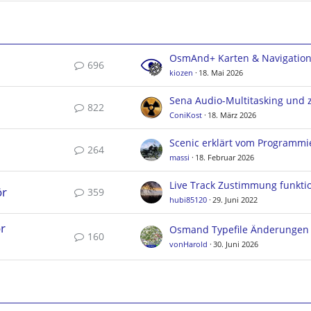
OsmAnd+ Karten & Navigatio
696
kiozen
18. Mai 2026
822
ConiKost
18. März 2026
Scenic erklärt vom Programmi
264
massi
18. Februar 2026
ör
359
hubi85120
29. Juni 2022
r
160
vonHarold
30. Juni 2026