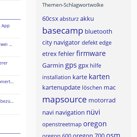
Themen-Schlagwortwolke
60csx
akku
absturz
n App
basecamp
bluetooth
city navigator
defekt
edge
Sena Audio-Multitasking und zwei A2DP-Quellen?
firmware
etrex
fehler
erer
gps
Garmin
gpx
hilfe
karten
karte
installation
Live Track Zustimmung funktioniert nicht
kartenupdate
mac
löschen
mapsource
motorrad
Osmand Typefile Änderungen bezüglich dieses Thread....., mögliche Fehlerquelle warum es nicht gehen kann...
nüvi
navi
navigation
oregon
openstreetmap
osm
oregon 700
oregon 600