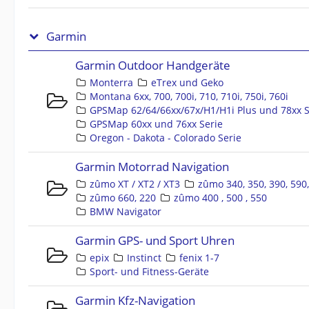
Garmin
Garmin Outdoor Handgeräte
Monterra
eTrex und Geko
Montana 6xx, 700, 700i, 710, 710i, 750i, 760i
GPSMap 62/64/66xx/67x/H1/H1i Plus und 78xx S
GPSMap 60xx und 76xx Serie
Oregon - Dakota - Colorado Serie
Garmin Motorrad Navigation
zûmo XT / XT2 / XT3
zûmo 340, 350, 390, 590
zûmo 660, 220
zûmo 400 , 500 , 550
BMW Navigator
Garmin GPS- und Sport Uhren
epix
Instinct
fenix 1-7
Sport- und Fitness-Geräte
Garmin Kfz-Navigation