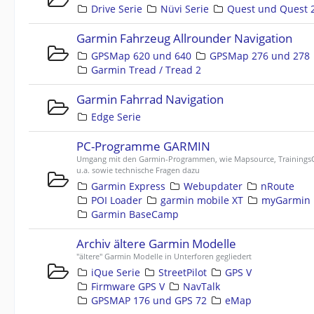
Drive Serie
Nüvi Serie
Quest und Quest 
Garmin Fahrzeug Allrounder Navigation
GPSMap 620 und 640
GPSMap 276 und 278
Garmin Tread / Tread 2
Garmin Fahrrad Navigation
Edge Serie
PC-Programme GARMIN
Umgang mit den Garmin-Programmen, wie Mapsource, TrainingsC
u.a. sowie technische Fragen dazu
Garmin Express
Webupdater
nRoute
POI Loader
garmin mobile XT
myGarmin
Garmin BaseCamp
Archiv ältere Garmin Modelle
"ältere" Garmin Modelle in Unterforen gegliedert
iQue Serie
StreetPilot
GPS V
Firmware GPS V
NavTalk
GPSMAP 176 und GPS 72
eMap