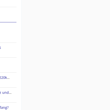
5
jnx Dateien verpixelt und nur 220kb groß
QMapShack 1.20.3 Arbeitsplatz und Datenbank
fang?