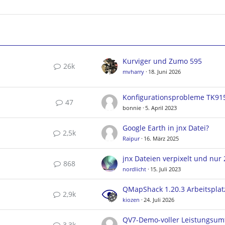
Kurviger und Zumo 595
26k
mvharry
18. Juni 2026
Konfigurationsprobleme TK91
47
bonnie
5. April 2023
Google Earth in jnx Datei?
2,5k
Raipur
16. März 2025
868
nordlicht
15. Juli 2023
2,9k
kiozen
24. Juli 2026
QV7-Demo-voller Leistungsum
3,3k