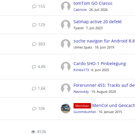
tomTom GO Classic
155
Cabriote
26. Juli 2026
Satmap active 20 defekt
129
Tyaxel
7. Juli 2023
suche navigon für Android 8.8
383
Ulmer.Spatz
18. Juni 2019
Cardo SHO-1 Pinbelegung
4,8k
Kimba173
6. Juni 2025
1,6k
Navtoddy
19. August 2024
MeriCol und Geocac
Meridian
10k
Gummikuhfan
10. Januar 2015
453k