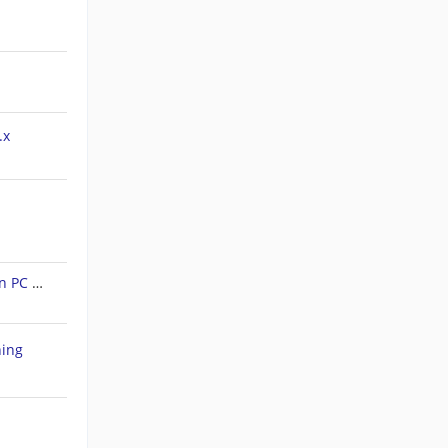
.x
Forerunner 45S: Tracks auf den PC ziehen
hing