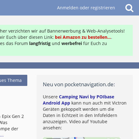
Anmelden oder registrieren
daher verzichten wir auf Bannerwerbung & Web-Analysetools!
ir Euch über diesen Link:
bei Amazon zu bestellen...
.
ft es das Forum
langfristig
und
werbefrei
für Euch zu
ues Thema
Neu von pocketnavigation.de:
Unsere
Camping Navi by POIbase
Android App
kann nun auch mit Victron
Geräten gekoppelt werden um die
Daten in Echtzeit in den Infofeldern
 Epix Gen 2
anzuzeigen. Video auf Youtube
 Was
ansehen:
lampe der
..