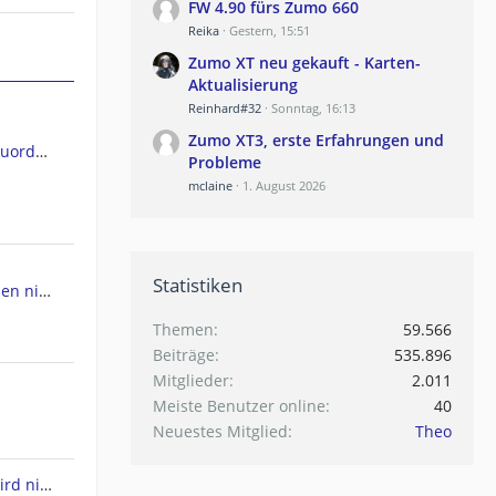
FW 4.90 fürs Zumo 660
Reika
Gestern, 15:51
Zumo XT neu gekauft - Karten-
Aktualisierung
Reinhard#32
Sonntag, 16:13
Zumo XT3, erste Erfahrungen und
GPSMap 66ST Kartendateien Zuordnen
Probleme
mclaine
1. August 2026
Statistiken
ht werden
Themen
59.566
Beiträge
535.896
Mitglieder
2.011
Meiste Benutzer online
40
Neuestes Mitglied
Theo
Drivesmart 61 - Europakarte wird nicht angezeigt