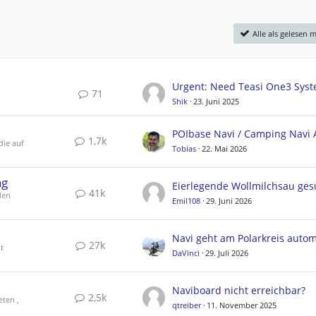
Alle als gelesen 
71
Shik
23. Juni 2025
1,7k
die auf
Tobias
22. Mai 2026
ng
Eierlegende Wollmilchsau ges
41k
den
Emil108
29. Juni 2026
27k
t
DaVinci
29. Juli 2026
Naviboard nicht erreichbar?
2,5k
eten ,
qtreiber
11. November 2025