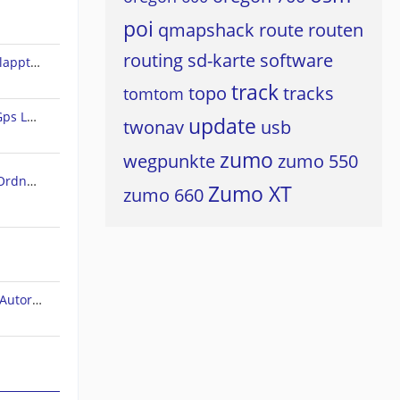
poi
qmapshack
route
routen
routing
sd-karte
software
Land 10 - Rundweg erstellen klappt nicht
track
topo
tracks
tomtom
Freie Vektorkarten für CompeGps Land/Air und Twonav
update
twonav
usb
zumo
wegpunkte
zumo 550
SD Karte als (standard) Maps Ordner in TwoNAV 6 für Android einstellen/wählen
Zumo XT
zumo 660
TwoNav (bug). Höhenprofil im Autorouting-Modus.