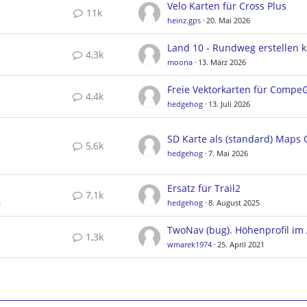
Velo Karten für Cross Plus
11k
heinz.gps
20. Mai 2026
4,3k
moona
13. März 2026
4,4k
hedgehog
13. Juli 2026
5,6k
hedgehog
7. Mai 2026
Ersatz für Trail2
7,1k
a
hedgehog
8. August 2025
1,3k
wmarek1974
25. April 2021