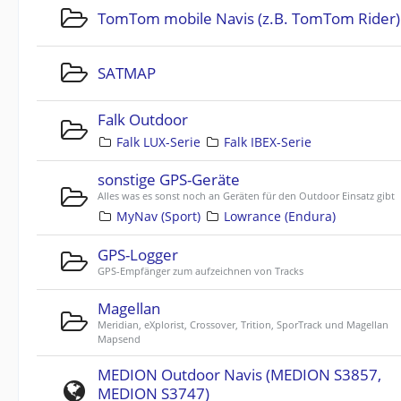
TomTom mobile Navis (z.B. TomTom Rider)
SATMAP
Falk Outdoor
Falk LUX-Serie
Falk IBEX-Serie
sonstige GPS-Geräte
Alles was es sonst noch an Geräten für den Outdoor Einsatz gibt
MyNav (Sport)
Lowrance (Endura)
GPS-Logger
GPS-Empfänger zum aufzeichnen von Tracks
Magellan
Meridian, eXplorist, Crossover, Trition, SporTrack und Magellan
Mapsend
MEDION Outdoor Navis (MEDION S3857,
MEDION S3747)