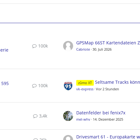
100k
erie
Cabriote
30. Juli 2026
Seltsame Tracks können nicht gelösc
, 595
zûmo XT
100k
vk-express
Vor 2 Stunden
Datenfelder bei fenix7x
3,4k
mel-whv
14. Dezember 2025
26k