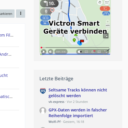
markieren
Urgent: Need Teasi One3 System Files (Windows CE) - PC recognizes it as Mass Storage!
POIbase Navi / Camping Navi Android App
ucht
Letzte Beiträge
Seltsame Tracks können nicht
gelöscht werden
Navi geht am Polarkreis automatisch in Nachtmodus
vk-express
Vor 2 Stunden
GPX-Daten werden in falscher
Reihenfolge importiert
Wolfi-Pf
Gestern, 16:18