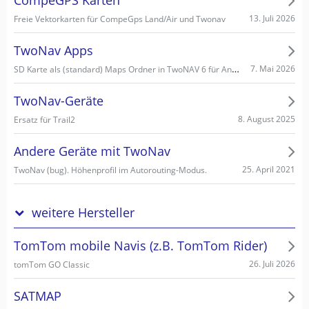
CompeGPS Karten
13. Juli 2026
Freie Vektorkarten für CompeGps Land/Air und Twonav
TwoNav Apps
SD Karte als (standard) Maps Ordner in TwoNAV 6 für Android einstellen/wählen
7. Mai 2026
TwoNav-Geräte
8. August 2025
Ersatz für Trail2
Andere Geräte mit TwoNav
25. April 2021
TwoNav (bug). Höhenprofil im Autorouting-Modus.
weitere Hersteller
TomTom mobile Navis (z.B. TomTom Rider)
26. Juli 2026
tomTom GO Classic
SATMAP