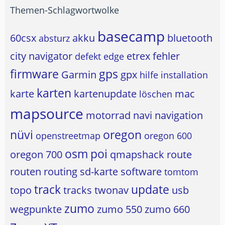
Themen-Schlagwortwolke
basecamp
60csx
akku
bluetooth
absturz
city navigator
etrex
fehler
defekt
edge
firmware
gps
Garmin
gpx
hilfe
installation
karten
karte
kartenupdate
mac
löschen
mapsource
motorrad
navi
navigation
nüvi
oregon
openstreetmap
oregon 600
osm
poi
oregon 700
qmapshack
route
routen
routing
sd-karte
software
tomtom
track
update
topo
tracks
twonav
usb
zumo
wegpunkte
zumo 550
zumo 660