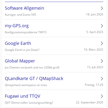
Software Allgemein
18. Juni 2026
Kurviger und Zumo 595
my-GPS.org
5. April 2023
Konfigurationsprobleme TK915
Google Earth
16. März 2025
Google Earth in jnx Datei?
Global Mapper
15. Juli 2023
jnx Dateien verpixelt und nur 220kb groß
QLandkarte GT / QMapShack
Freitag, 17:29
Qmapshack workspace on imac
Fugawi und TTQV
22. September 2020
QV7-Demo-voller Leistungsumfang?