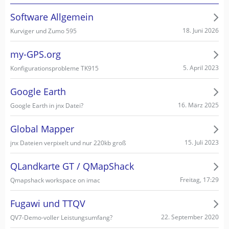
Software Allgemein
18. Juni 2026
Kurviger und Zumo 595
my-GPS.org
5. April 2023
Konfigurationsprobleme TK915
Google Earth
16. März 2025
Google Earth in jnx Datei?
Global Mapper
15. Juli 2023
jnx Dateien verpixelt und nur 220kb groß
QLandkarte GT / QMapShack
Freitag, 17:29
Qmapshack workspace on imac
Fugawi und TTQV
22. September 2020
QV7-Demo-voller Leistungsumfang?