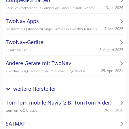
CompeGPS Karten
13. Juli 2026
Freie Vektorkarten für CompeGps Land/Air und Twonav
TwoNav Apps
SD Karte als (standard) Maps Ordner in TwoNAV 6 für Android einstellen/wählen
7. Mai 2026
TwoNav-Geräte
8. August 2025
Ersatz für Trail2
Andere Geräte mit TwoNav
25. April 2021
TwoNav (bug). Höhenprofil im Autorouting-Modus.
weitere Hersteller
TomTom mobile Navis (z.B. TomTom Rider)
26. Juli 2026
tomTom GO Classic
SATMAP