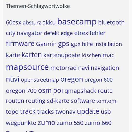
Themen-Schlagwortwolke
basecamp
60csx
akku
bluetooth
absturz
city navigator
etrex
fehler
defekt
edge
firmware
gps
Garmin
gpx
hilfe
installation
karten
karte
kartenupdate
mac
löschen
mapsource
motorrad
navi
navigation
nüvi
oregon
openstreetmap
oregon 600
osm
poi
oregon 700
qmapshack
route
routen
routing
sd-karte
software
tomtom
track
update
topo
tracks
twonav
usb
zumo
wegpunkte
zumo 550
zumo 660