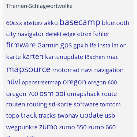
Themen-Schlagwortwolke
basecamp
60csx
akku
bluetooth
absturz
city navigator
etrex
fehler
defekt
edge
firmware
gps
Garmin
gpx
hilfe
installation
karten
karte
kartenupdate
mac
löschen
mapsource
motorrad
navi
navigation
nüvi
oregon
openstreetmap
oregon 600
osm
poi
oregon 700
qmapshack
route
routen
routing
sd-karte
software
tomtom
track
update
topo
tracks
twonav
usb
zumo
wegpunkte
zumo 550
zumo 660