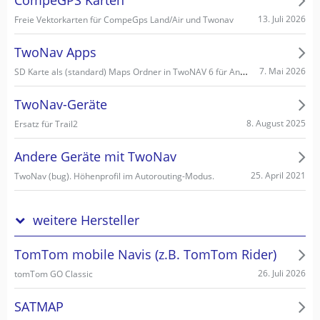
CompeGPS Karten
13. Juli 2026
Freie Vektorkarten für CompeGps Land/Air und Twonav
TwoNav Apps
SD Karte als (standard) Maps Ordner in TwoNAV 6 für Android einstellen/wählen
7. Mai 2026
TwoNav-Geräte
8. August 2025
Ersatz für Trail2
Andere Geräte mit TwoNav
25. April 2021
TwoNav (bug). Höhenprofil im Autorouting-Modus.
weitere Hersteller
TomTom mobile Navis (z.B. TomTom Rider)
26. Juli 2026
tomTom GO Classic
SATMAP