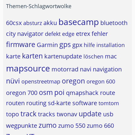
Themen-Schlagwortwolke
basecamp
60csx
akku
bluetooth
absturz
city navigator
etrex
fehler
defekt
edge
firmware
gps
Garmin
gpx
hilfe
installation
karten
karte
kartenupdate
mac
löschen
mapsource
motorrad
navi
navigation
nüvi
oregon
openstreetmap
oregon 600
osm
poi
oregon 700
qmapshack
route
routen
routing
sd-karte
software
tomtom
track
update
topo
tracks
twonav
usb
zumo
wegpunkte
zumo 550
zumo 660