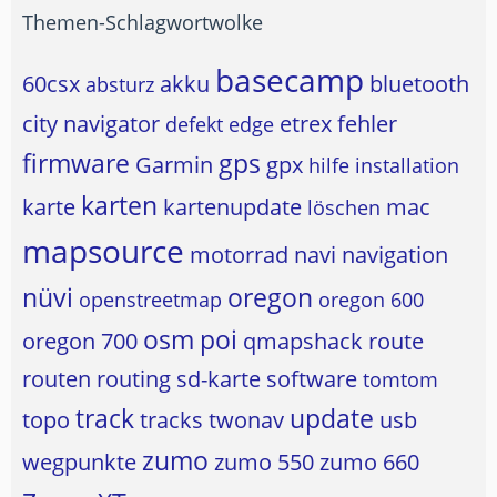
Themen-Schlagwortwolke
basecamp
60csx
akku
bluetooth
absturz
city navigator
etrex
fehler
defekt
edge
firmware
gps
Garmin
gpx
hilfe
installation
karten
karte
kartenupdate
mac
löschen
mapsource
motorrad
navi
navigation
nüvi
oregon
openstreetmap
oregon 600
osm
poi
oregon 700
qmapshack
route
routen
routing
sd-karte
software
tomtom
track
update
topo
tracks
twonav
usb
zumo
wegpunkte
zumo 550
zumo 660