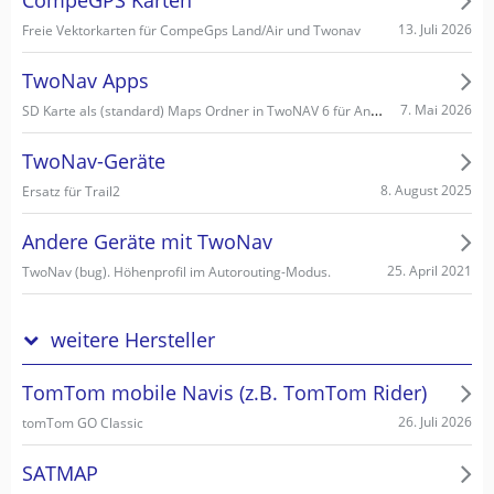
CompeGPS Karten
13. Juli 2026
Freie Vektorkarten für CompeGps Land/Air und Twonav
TwoNav Apps
SD Karte als (standard) Maps Ordner in TwoNAV 6 für Android einstellen/wählen
7. Mai 2026
TwoNav-Geräte
8. August 2025
Ersatz für Trail2
Andere Geräte mit TwoNav
25. April 2021
TwoNav (bug). Höhenprofil im Autorouting-Modus.
weitere Hersteller
TomTom mobile Navis (z.B. TomTom Rider)
26. Juli 2026
tomTom GO Classic
SATMAP