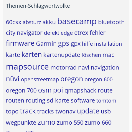
Themen-Schlagwortwolke
basecamp
60csx
akku
bluetooth
absturz
city navigator
etrex
fehler
defekt
edge
firmware
gps
Garmin
gpx
hilfe
installation
karten
karte
kartenupdate
mac
löschen
mapsource
motorrad
navi
navigation
nüvi
oregon
openstreetmap
oregon 600
osm
poi
oregon 700
qmapshack
route
routen
routing
sd-karte
software
tomtom
track
update
topo
tracks
twonav
usb
zumo
wegpunkte
zumo 550
zumo 660