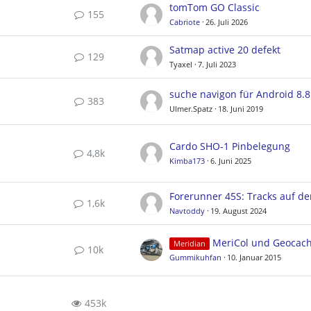
tomTom GO Classic
155
Cabriote
26. Juli 2026
Satmap active 20 defekt
129
Tyaxel
7. Juli 2023
suche navigon für Android 8.8
383
Ulmer.Spatz
18. Juni 2019
Cardo SHO-1 Pinbelegung
4,8k
Kimba173
6. Juni 2025
1,6k
Navtoddy
19. August 2024
MeriCol und Geocac
Meridian
10k
Gummikuhfan
10. Januar 2015
453k