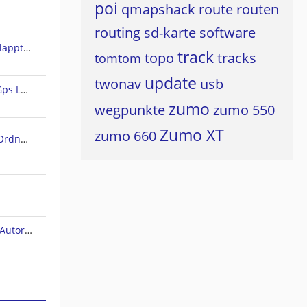
poi
qmapshack
route
routen
routing
sd-karte
software
Land 10 - Rundweg erstellen klappt nicht
track
topo
tracks
tomtom
update
twonav
usb
Freie Vektorkarten für CompeGps Land/Air und Twonav
zumo
wegpunkte
zumo 550
Zumo XT
zumo 660
SD Karte als (standard) Maps Ordner in TwoNAV 6 für Android einstellen/wählen
TwoNav (bug). Höhenprofil im Autorouting-Modus.