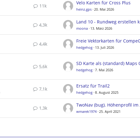
Velo Karten für Cross Plus
11k
heinz.gps
20. Mai 2026
4,3k
moona
13. März 2026
4,4k
hedgehog
13. Juli 2026
5,6k
hedgehog
7. Mai 2026
Ersatz für Trail2
7,1k
a
hedgehog
8. August 2025
1,3k
wmarek1974
25. April 2021