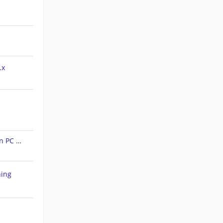
.x
Forerunner 45S: Tracks auf den PC ziehen
hing