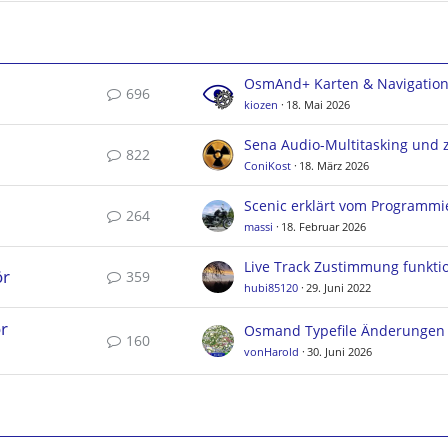
OsmAnd+ Karten & Navigatio
696
kiozen
18. Mai 2026
822
ConiKost
18. März 2026
Scenic erklärt vom Programmi
264
massi
18. Februar 2026
ör
359
hubi85120
29. Juni 2022
r
160
vonHarold
30. Juni 2026