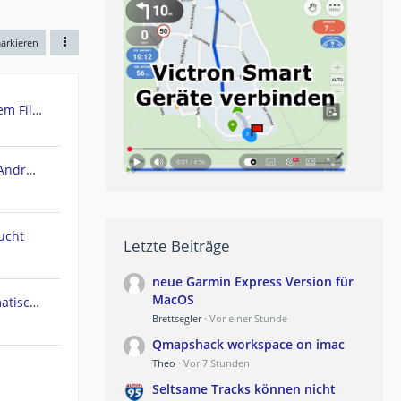
markieren
Urgent: Need Teasi One3 System Files (Windows CE) - PC recognizes it as Mass Storage!
POIbase Navi / Camping Navi Android App
ucht
Letzte Beiträge
neue Garmin Express Version für
MacOS
Navi geht am Polarkreis automatisch in Nachtmodus
Brettsegler
Vor einer Stunde
Qmapshack workspace on imac
Theo
Vor 7 Stunden
Seltsame Tracks können nicht