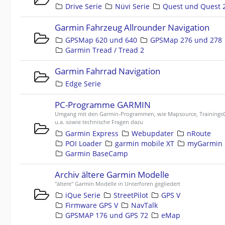
Drive Serie
Nüvi Serie
Quest und Quest 
Garmin Fahrzeug Allrounder Navigation
GPSMap 620 und 640
GPSMap 276 und 278
Garmin Tread / Tread 2
Garmin Fahrrad Navigation
Edge Serie
PC-Programme GARMIN
Umgang mit den Garmin-Programmen, wie Mapsource, TrainingsC
u.a. sowie technische Fragen dazu
Garmin Express
Webupdater
nRoute
POI Loader
garmin mobile XT
myGarmin
Garmin BaseCamp
Archiv ältere Garmin Modelle
"ältere" Garmin Modelle in Unterforen gegliedert
iQue Serie
StreetPilot
GPS V
Firmware GPS V
NavTalk
GPSMAP 176 und GPS 72
eMap