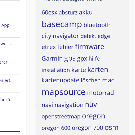
60csx
akku
absturz
basecamp
bluetooth
n App
city navigator
defekt
edge
Sena Audio-Multitasking und zwei A2DP-Quellen?
firmware
etrex
fehler
gps
Garmin
gpx
hilfe
erer
karten
karte
installation
kartenupdate
mac
löschen
Live Track Zustimmung funktioniert nicht
mapsource
motorrad
Osmand Typefile Änderungen bezüglich dieses Thread....., mögliche Fehlerquelle warum es nicht gehen kann...
nüvi
navi
navigation
oregon
openstreetmap
osm
oregon 700
oregon 600