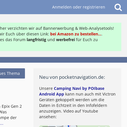
Anmelden oder registrieren
daher verzichten wir auf Bannerwerbung & Web-Analysetools!
ir Euch über diesen Link:
bei Amazon zu bestellen...
.
ft es das Forum
langfristig
und
werbefrei
für Euch zu
ues Thema
Neu von pocketnavigation.de:
Unsere
Camping Navi by POIbase
Android App
kann nun auch mit Victron
Geräten gekoppelt werden um die
Daten in Echtzeit in den Infofeldern
 Epix Gen 2
anzuzeigen. Video auf Youtube
 Was
ansehen:
lampe der
..