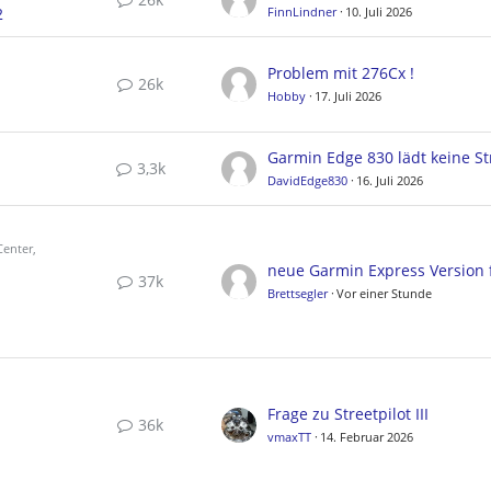
2
FinnLindner
10. Juli 2026
Problem mit 276Cx !
26k
Hobby
17. Juli 2026
3,3k
DavidEdge830
16. Juli 2026
enter,
37k
Brettsegler
Vor einer Stunde
Frage zu Streetpilot III
36k
vmaxTT
14. Februar 2026