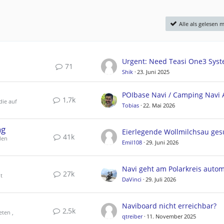
Alle als gelesen 
71
Shik
23. Juni 2025
1,7k
die auf
Tobias
22. Mai 2026
ng
Eierlegende Wollmilchsau ges
41k
den
Emil108
29. Juni 2026
27k
t
DaVinci
29. Juli 2026
Naviboard nicht erreichbar?
2,5k
eten ,
qtreiber
11. November 2025