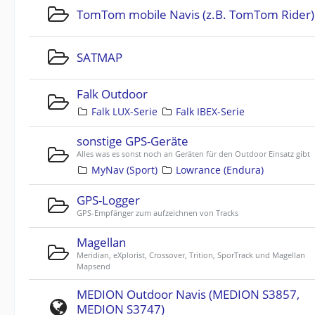
TomTom mobile Navis (z.B. TomTom Rider)
SATMAP
Falk Outdoor
Falk LUX-Serie
Falk IBEX-Serie
sonstige GPS-Geräte
Alles was es sonst noch an Geräten für den Outdoor Einsatz gibt
MyNav (Sport)
Lowrance (Endura)
GPS-Logger
GPS-Empfänger zum aufzeichnen von Tracks
Magellan
Meridian, eXplorist, Crossover, Trition, SporTrack und Magellan
Mapsend
MEDION Outdoor Navis (MEDION S3857,
MEDION S3747)