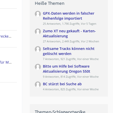
Heiße Themen
GPX-Daten werden in falscher
Reihenfolge importiert
25 Antworten, 1.790 Zugriffe, Vor 5 Tagen
Zumo XT neu gekauft - Karten-
Aktualisierung
Garmin Edge 830 lädt keine Strecken mehr von Komoot
27 Antworten, 2.449 Zugriffe, Vor 2 Wochen
Seltsame Tracks können nicht
gelöscht werden
7 Antworten, 921 Zugriffe, Vor einer Woche
neue Garmin Express Version für MacOS
Bitte um Hilfe bei Software
Aktualisierung Oregon 550t
9 Antworten, 814 Zugriffe, Vor einer Woche
BC stürzt bei Suche ab
4 Antworten, 825 Zugriffe, Vor einer Woche
Themen-Schlagwortwolke