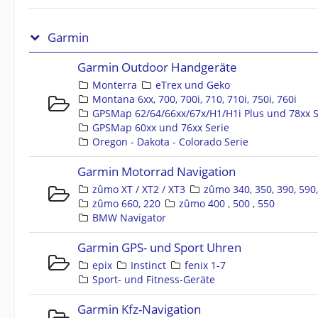
Garmin
Garmin Outdoor Handgeräte
Monterra
eTrex und Geko
Montana 6xx, 700, 700i, 710, 710i, 750i, 760i
GPSMap 62/64/66xx/67x/H1/H1i Plus und 78xx S
GPSMap 60xx und 76xx Serie
Oregon - Dakota - Colorado Serie
Garmin Motorrad Navigation
zûmo XT / XT2 / XT3
zûmo 340, 350, 390, 590
zûmo 660, 220
zûmo 400 , 500 , 550
BMW Navigator
Garmin GPS- und Sport Uhren
epix
Instinct
fenix 1-7
Sport- und Fitness-Geräte
Garmin Kfz-Navigation