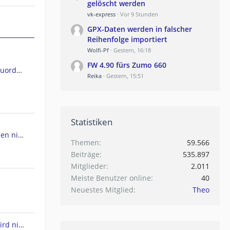
gelöscht werden
vk-express
Vor 9 Stunden
GPX-Daten werden in falscher
Reihenfolge importiert
Wolfi-Pf
Gestern, 16:18
FW 4.90 fürs Zumo 660
GPSMap 66ST Kartendateien Zuordnen
Reika
Gestern, 15:51
Statistiken
ht werden
Themen
59.566
Beiträge
535.897
Mitglieder
2.011
Meiste Benutzer online
40
Neuestes Mitglied
Theo
Drivesmart 61 - Europakarte wird nicht angezeigt