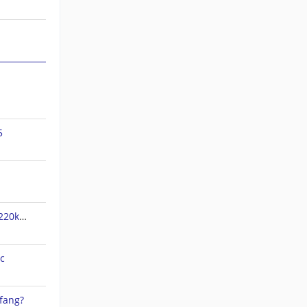
5
jnx Dateien verpixelt und nur 220kb groß
c
fang?