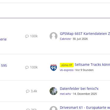
100k
erie
Cabriote
30. Juli 2026
Seltsame Tracks können nicht gelösc
, 595
zûmo XT
100k
vk-express
Vor 9 Stunden
Datenfelder bei fenix7x
3,4k
mel-whv
14. Dezember 2025
26k