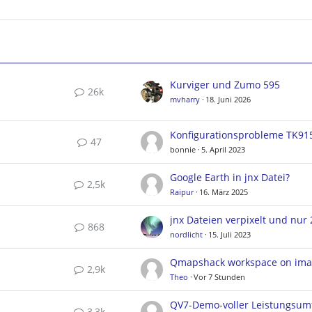
Kurviger und Zumo 595
26k
mvharry
18. Juni 2026
Konfigurationsprobleme TK91
47
bonnie
5. April 2023
Google Earth in jnx Datei?
2,5k
Raipur
16. März 2025
868
nordlicht
15. Juli 2023
Qmapshack workspace on ima
2,9k
Theo
Vor 7 Stunden
QV7-Demo-voller Leistungsum
3,3k