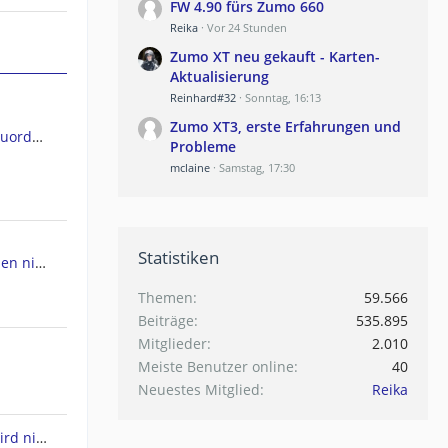
FW 4.90 fürs Zumo 660
Reika
Vor 24 Stunden
Zumo XT neu gekauft - Karten-
Aktualisierung
Reinhard#32
Sonntag, 16:13
Zumo XT3, erste Erfahrungen und
GPSMap 66ST Kartendateien Zuordnen
Probleme
mclaine
Samstag, 17:30
Statistiken
ht werden
Themen
59.566
Beiträge
535.895
Mitglieder
2.010
Meiste Benutzer online
40
Neuestes Mitglied
Reika
Drivesmart 61 - Europakarte wird nicht angezeigt