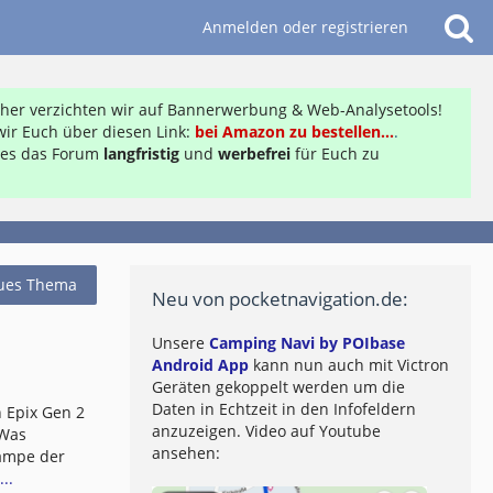
Anmelden oder registrieren
daher verzichten wir auf Bannerwerbung & Web-Analysetools!
ir Euch über diesen Link:
bei Amazon zu bestellen...
.
ft es das Forum
langfristig
und
werbefrei
für Euch zu
ues Thema
Neu von pocketnavigation.de:
Unsere
Camping Navi by POIbase
Android App
kann nun auch mit Victron
Geräten gekoppelt werden um die
Daten in Echtzeit in den Infofeldern
 Epix Gen 2
anzuzeigen. Video auf Youtube
 Was
ansehen:
lampe der
..