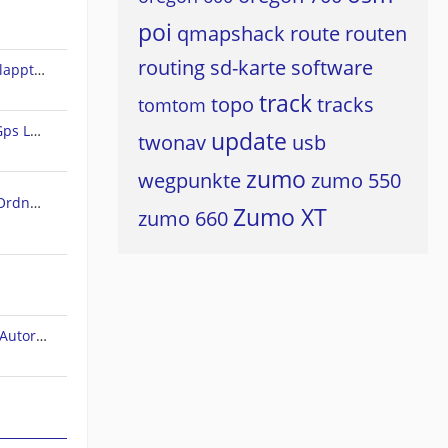
poi
qmapshack
route
routen
routing
sd-karte
software
Land 10 - Rundweg erstellen klappt nicht
track
topo
tracks
tomtom
Freie Vektorkarten für CompeGps Land/Air und Twonav
update
twonav
usb
zumo
wegpunkte
zumo 550
SD Karte als (standard) Maps Ordner in TwoNAV 6 für Android einstellen/wählen
Zumo XT
zumo 660
TwoNav (bug). Höhenprofil im Autorouting-Modus.