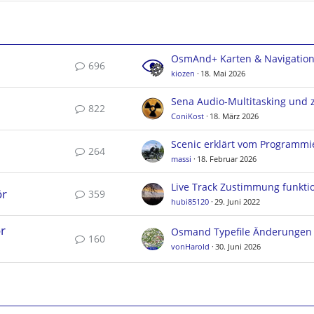
OsmAnd+ Karten & Navigatio
696
kiozen
18. Mai 2026
822
ConiKost
18. März 2026
Scenic erklärt vom Programmi
264
massi
18. Februar 2026
ör
359
hubi85120
29. Juni 2022
r
160
vonHarold
30. Juni 2026