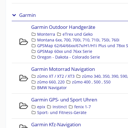
Garmin
Garmin Outdoor Handgeräte
Monterra
eTrex und Geko
Montana 6xx, 700, 700i, 710, 710i, 750i, 760i
GPSMap 62/64/66xx/67x/H1/H1i Plus und 78xx S
GPSMap 60xx und 76xx Serie
Oregon - Dakota - Colorado Serie
Garmin Motorrad Navigation
zûmo XT / XT2 / XT3
zûmo 340, 350, 390, 590
zûmo 660, 220
zûmo 400 , 500 , 550
BMW Navigator
Garmin GPS- und Sport Uhren
epix
Instinct
fenix 1-7
Sport- und Fitness-Geräte
Garmin Kfz-Navigation