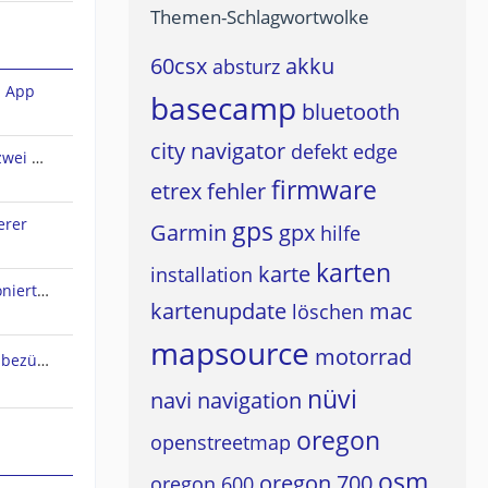
Themen-Schlagwortwolke
60csx
akku
absturz
n App
basecamp
bluetooth
city navigator
defekt
edge
Sena Audio-Multitasking und zwei A2DP-Quellen?
firmware
etrex
fehler
erer
gps
Garmin
gpx
hilfe
karten
karte
installation
Live Track Zustimmung funktioniert nicht
kartenupdate
mac
löschen
mapsource
motorrad
Osmand Typefile Änderungen bezüglich dieses Thread....., mögliche Fehlerquelle warum es nicht gehen kann...
nüvi
navi
navigation
oregon
openstreetmap
osm
oregon 700
oregon 600