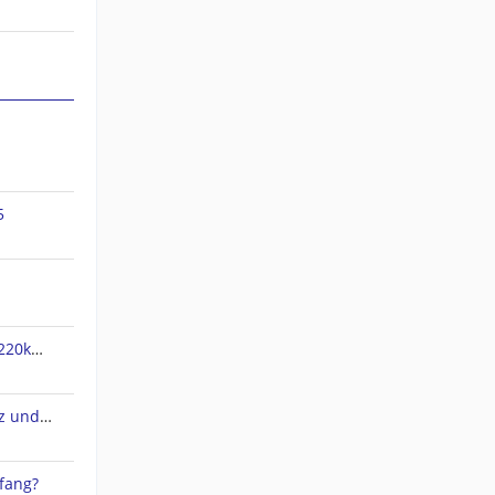
5
jnx Dateien verpixelt und nur 220kb groß
QMapShack 1.20.3 Arbeitsplatz und Datenbank
fang?