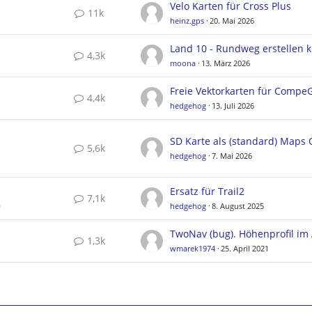
Velo Karten für Cross Plus
11k
heinz.gps
20. Mai 2026
4,3k
moona
13. März 2026
4,4k
hedgehog
13. Juli 2026
5,6k
hedgehog
7. Mai 2026
Ersatz für Trail2
7,1k
a
hedgehog
8. August 2025
1,3k
wmarek1974
25. April 2021