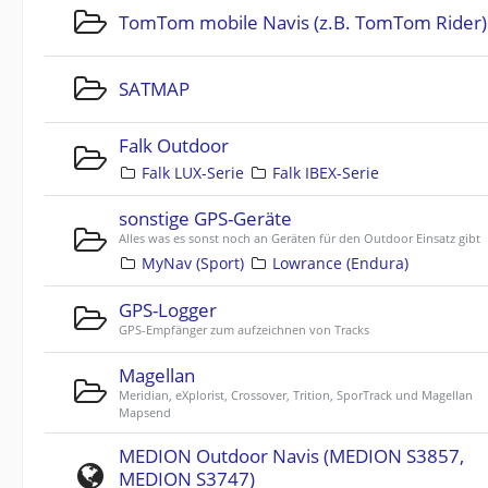
TomTom mobile Navis (z.B. TomTom Rider)
SATMAP
Falk Outdoor
Falk LUX-Serie
Falk IBEX-Serie
sonstige GPS-Geräte
Alles was es sonst noch an Geräten für den Outdoor Einsatz gibt
MyNav (Sport)
Lowrance (Endura)
GPS-Logger
GPS-Empfänger zum aufzeichnen von Tracks
Magellan
Meridian, eXplorist, Crossover, Trition, SporTrack und Magellan
Mapsend
MEDION Outdoor Navis (MEDION S3857,
MEDION S3747)