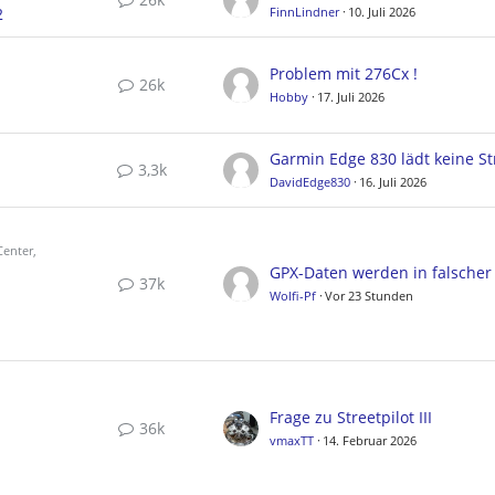
2
FinnLindner
10. Juli 2026
Problem mit 276Cx !
26k
Hobby
17. Juli 2026
3,3k
DavidEdge830
16. Juli 2026
enter,
37k
Wolfi-Pf
Vor 23 Stunden
Frage zu Streetpilot III
36k
vmaxTT
14. Februar 2026