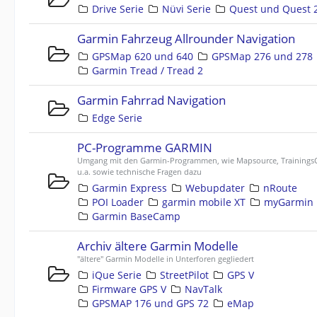
Drive Serie
Nüvi Serie
Quest und Quest 
Garmin Fahrzeug Allrounder Navigation
GPSMap 620 und 640
GPSMap 276 und 278
Garmin Tread / Tread 2
Garmin Fahrrad Navigation
Edge Serie
PC-Programme GARMIN
Umgang mit den Garmin-Programmen, wie Mapsource, TrainingsC
u.a. sowie technische Fragen dazu
Garmin Express
Webupdater
nRoute
POI Loader
garmin mobile XT
myGarmin
Garmin BaseCamp
Archiv ältere Garmin Modelle
"ältere" Garmin Modelle in Unterforen gegliedert
iQue Serie
StreetPilot
GPS V
Firmware GPS V
NavTalk
GPSMAP 176 und GPS 72
eMap