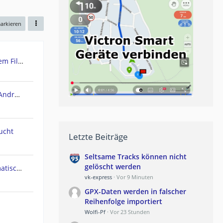
markieren
Urgent: Need Teasi One3 System Files (Windows CE) - PC recognizes it as Mass Storage!
POIbase Navi / Camping Navi Android App
ucht
Letzte Beiträge
Seltsame Tracks können nicht
gelöscht werden
Navi geht am Polarkreis automatisch in Nachtmodus
vk-express
Vor 9 Minuten
GPX-Daten werden in falscher
Reihenfolge importiert
Wolfi-Pf
Vor 23 Stunden