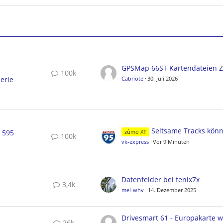
100k
erie
Cabriote
30. Juli 2026
Seltsame Tracks können nicht gelösc
, 595
zûmo XT
100k
vk-express
Vor 9 Minuten
Datenfelder bei fenix7x
3,4k
mel-whv
14. Dezember 2025
26k