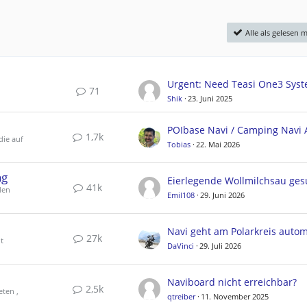
Alle als gelesen 
71
Shik
23. Juni 2025
1,7k
die auf
Tobias
22. Mai 2026
ng
Eierlegende Wollmilchsau ges
41k
den
Emil108
29. Juni 2026
27k
t
DaVinci
29. Juli 2026
Naviboard nicht erreichbar?
2,5k
eten ,
qtreiber
11. November 2025