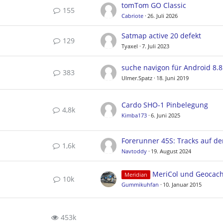
tomTom GO Classic
155
Cabriote
26. Juli 2026
Satmap active 20 defekt
129
Tyaxel
7. Juli 2023
suche navigon für Android 8.8
383
Ulmer.Spatz
18. Juni 2019
Cardo SHO-1 Pinbelegung
4,8k
Kimba173
6. Juni 2025
1,6k
Navtoddy
19. August 2024
MeriCol und Geocac
Meridian
10k
Gummikuhfan
10. Januar 2015
453k