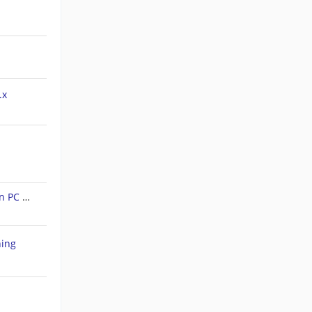
.x
Forerunner 45S: Tracks auf den PC ziehen
hing