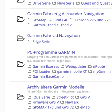
Drive Serie
Nüvi Serie
Quest und Quest 
Garmin Fahrzeug Allrounder Navigation
GPSMap 620 und 640
GPSMap 276 und 278
Garmin Tread / Tread 2
Garmin Fahrrad Navigation
Edge Serie
PC-Programme GARMIN
Umgang mit den Garmin-Programmen, wie Mapsource, TrainingsC
u.a. sowie technische Fragen dazu
Garmin Express
Webupdater
nRoute
POI Loader
garmin mobile XT
myGarmin
Garmin BaseCamp
Archiv ältere Garmin Modelle
"ältere" Garmin Modelle in Unterforen gegliedert
iQue Serie
StreetPilot
GPS V
Firmware GPS V
NavTalk
GPSMAP 176 und GPS 72
eMap