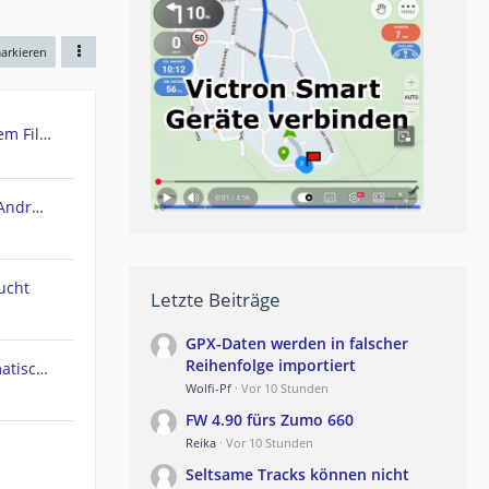
markieren
Urgent: Need Teasi One3 System Files (Windows CE) - PC recognizes it as Mass Storage!
POIbase Navi / Camping Navi Android App
ucht
Letzte Beiträge
GPX-Daten werden in falscher
Reihenfolge importiert
Navi geht am Polarkreis automatisch in Nachtmodus
Wolfi-Pf
Vor 10 Stunden
FW 4.90 fürs Zumo 660
Reika
Vor 10 Stunden
Seltsame Tracks können nicht