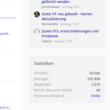
gelöscht werden
proofresistant
Sonntag, 18:17
Zumo XT neu gekauft - Karten-
Aktualisierung
Reinhard#32
Sonntag, 16:13
Zumo XT3, erste Erfahrungen und
GPSMap 66ST Kartendateien Zuordnen
Probleme
mclaine
Samstag, 17:30
Statistiken
Themen
59.566
Beiträge
535.894
Mitglieder
2.010
Meiste Benutzer online
40
Neuestes Mitglied
Reika
Drivesmart 61 - Europakarte wird nicht angezeigt