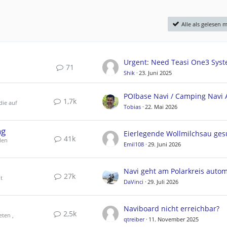
Alle als gelesen 
71
Shik
23. Juni 2025
1,7k
die auf
Tobias
22. Mai 2026
ng
Eierlegende Wollmilchsau ges
41k
den
Emil108
29. Juni 2026
27k
t
DaVinci
29. Juli 2026
Naviboard nicht erreichbar?
2,5k
eten ,
qtreiber
11. November 2025