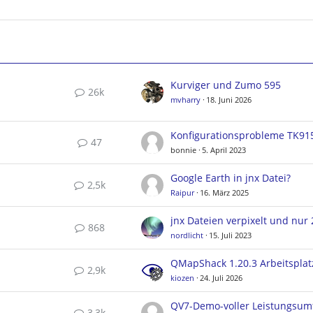
Kurviger und Zumo 595
26k
mvharry
18. Juni 2026
Konfigurationsprobleme TK91
47
bonnie
5. April 2023
Google Earth in jnx Datei?
2,5k
Raipur
16. März 2025
868
nordlicht
15. Juli 2023
2,9k
kiozen
24. Juli 2026
QV7-Demo-voller Leistungsum
3,3k