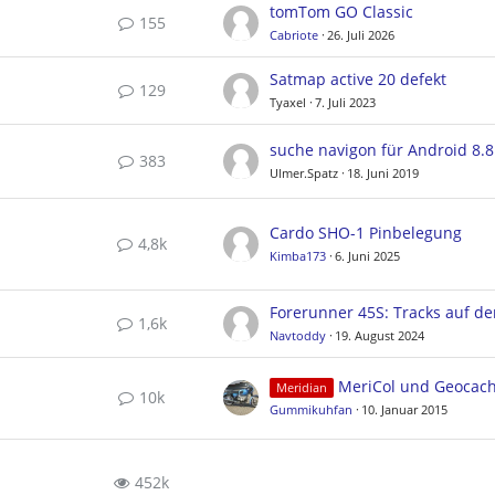
tomTom GO Classic
155
Cabriote
26. Juli 2026
Satmap active 20 defekt
129
Tyaxel
7. Juli 2023
suche navigon für Android 8.8
383
Ulmer.Spatz
18. Juni 2019
Cardo SHO-1 Pinbelegung
4,8k
Kimba173
6. Juni 2025
1,6k
Navtoddy
19. August 2024
MeriCol und Geocac
Meridian
10k
Gummikuhfan
10. Januar 2015
452k