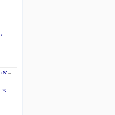
.x
Forerunner 45S: Tracks auf den PC ziehen
hing