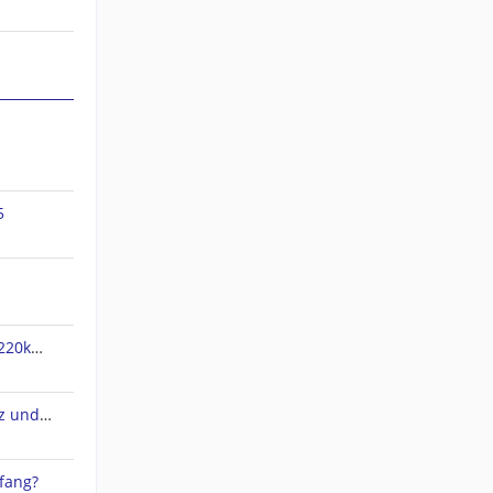
5
jnx Dateien verpixelt und nur 220kb groß
QMapShack 1.20.3 Arbeitsplatz und Datenbank
fang?