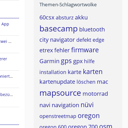
Themen-Schlagwortwolke
60csx
akku
absturz
n App
basecamp
bluetooth
city navigator
defekt
edge
Sena Audio-Multitasking und zwei A2DP-Quellen?
firmware
etrex
fehler
erer
gps
Garmin
gpx
hilfe
karten
karte
installation
Live Track Zustimmung funktioniert nicht
kartenupdate
mac
löschen
mapsource
motorrad
Osmand Typefile Änderungen bezüglich dieses Thread....., mögliche Fehlerquelle warum es nicht gehen kann...
nüvi
navi
navigation
oregon
openstreetmap
osm
oregon 700
oregon 600