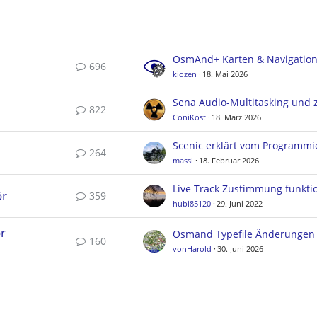
OsmAnd+ Karten & Navigatio
696
kiozen
18. Mai 2026
822
ConiKost
18. März 2026
Scenic erklärt vom Programmi
264
massi
18. Februar 2026
ör
359
hubi85120
29. Juni 2022
r
160
vonHarold
30. Juni 2026