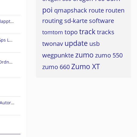
poi
qmapshack
route
routen
routing
sd-karte
software
Land 10 - Rundweg erstellen klappt nicht
track
topo
tracks
tomtom
Freie Vektorkarten für CompeGps Land/Air und Twonav
update
twonav
usb
zumo
wegpunkte
zumo 550
SD Karte als (standard) Maps Ordner in TwoNAV 6 für Android einstellen/wählen
Zumo XT
zumo 660
TwoNav (bug). Höhenprofil im Autorouting-Modus.