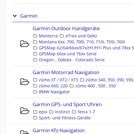
Garmin
Garmin Outdoor Handgeräte
Monterra
eTrex und Geko
Montana 6xx, 700, 700i, 710, 710i, 750i, 760i
GPSMap 62/64/66xx/67x/H1/H1i Plus und 78xx S
GPSMap 60xx und 76xx Serie
Oregon - Dakota - Colorado Serie
Garmin Motorrad Navigation
zûmo XT / XT2 / XT3
zûmo 340, 350, 390, 590
zûmo 660, 220
zûmo 400 , 500 , 550
BMW Navigator
Garmin GPS- und Sport Uhren
epix
Instinct
fenix 1-7
Sport- und Fitness-Geräte
Garmin Kfz-Navigation