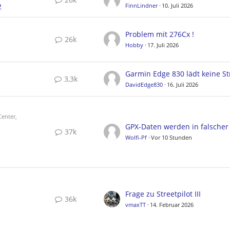
2
FinnLindner
10. Juli 2026
Problem mit 276Cx !
26k
Hobby
17. Juli 2026
3,3k
DavidEdge830
16. Juli 2026
enter,
37k
Wolfi-Pf
Vor 10 Stunden
Frage zu Streetpilot III
36k
vmaxTT
14. Februar 2026