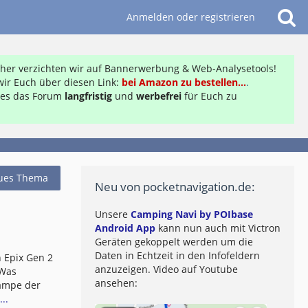
Anmelden oder registrieren
daher verzichten wir auf Bannerwerbung & Web-Analysetools!
ir Euch über diesen Link:
bei Amazon zu bestellen...
.
ft es das Forum
langfristig
und
werbefrei
für Euch zu
ues Thema
Neu von pocketnavigation.de:
Unsere
Camping Navi by POIbase
Android App
kann nun auch mit Victron
Geräten gekoppelt werden um die
Daten in Echtzeit in den Infofeldern
 Epix Gen 2
anzuzeigen. Video auf Youtube
 Was
ansehen:
lampe der
..