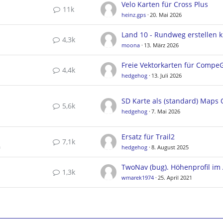
Velo Karten für Cross Plus
11k
heinz.gps
20. Mai 2026
4,3k
moona
13. März 2026
4,4k
hedgehog
13. Juli 2026
5,6k
hedgehog
7. Mai 2026
Ersatz für Trail2
7,1k
a
hedgehog
8. August 2025
1,3k
wmarek1974
25. April 2021