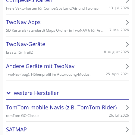
CompeGPS Karten
13. Juli 2026
Freie Vektorkarten für CompeGps Land/Air und Twonav
TwoNav Apps
SD Karte als (standard) Maps Ordner in TwoNAV 6 für Android einstellen/wählen
7. Mai 2026
TwoNav-Geräte
8. August 2025
Ersatz für Trail2
Andere Geräte mit TwoNav
25. April 2021
TwoNav (bug). Höhenprofil im Autorouting-Modus.
weitere Hersteller
TomTom mobile Navis (z.B. TomTom Rider)
26. Juli 2026
tomTom GO Classic
SATMAP