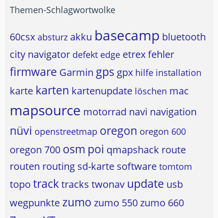
Themen-Schlagwortwolke
basecamp
60csx
akku
bluetooth
absturz
city navigator
etrex
fehler
defekt
edge
firmware
gps
Garmin
gpx
hilfe
installation
karten
karte
kartenupdate
mac
löschen
mapsource
motorrad
navi
navigation
nüvi
oregon
openstreetmap
oregon 600
osm
poi
oregon 700
qmapshack
route
routen
routing
sd-karte
software
tomtom
track
update
topo
tracks
twonav
usb
zumo
wegpunkte
zumo 550
zumo 660