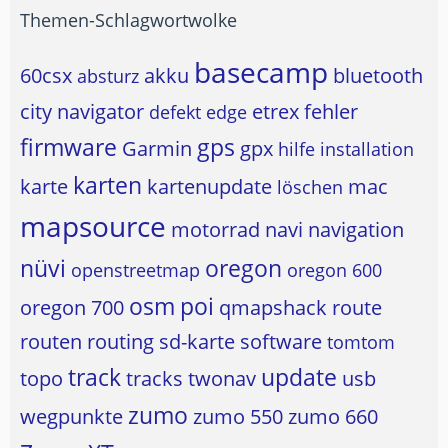
Themen-Schlagwortwolke
basecamp
60csx
akku
bluetooth
absturz
city navigator
etrex
fehler
defekt
edge
firmware
gps
Garmin
gpx
hilfe
installation
karten
karte
kartenupdate
mac
löschen
mapsource
motorrad
navi
navigation
nüvi
oregon
openstreetmap
oregon 600
osm
poi
oregon 700
qmapshack
route
routen
routing
sd-karte
software
tomtom
track
update
topo
tracks
twonav
usb
zumo
wegpunkte
zumo 550
zumo 660