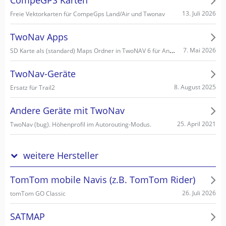
CompeGPS Karten
13. Juli 2026
Freie Vektorkarten für CompeGps Land/Air und Twonav
TwoNav Apps
SD Karte als (standard) Maps Ordner in TwoNAV 6 für Android einstellen/wählen
7. Mai 2026
TwoNav-Geräte
8. August 2025
Ersatz für Trail2
Andere Geräte mit TwoNav
25. April 2021
TwoNav (bug). Höhenprofil im Autorouting-Modus.
weitere Hersteller
TomTom mobile Navis (z.B. TomTom Rider)
26. Juli 2026
tomTom GO Classic
SATMAP