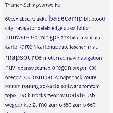
Themen-Schlagwortwolke
basecamp
60csx
akku
bluetooth
absturz
city navigator
etrex
fehler
defekt
edge
firmware
gps
Garmin
gpx
hilfe
installation
karten
karte
kartenupdate
mac
löschen
mapsource
motorrad
navi
navigation
nüvi
oregon
openstreetmap
oregon 600
osm
poi
oregon 700
qmapshack
route
routen
routing
sd-karte
software
tomtom
track
update
topo
tracks
twonav
usb
zumo
wegpunkte
zumo 550
zumo 660