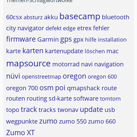
basecamp
60csx
akku
bluetooth
absturz
city navigator
etrex
fehler
defekt
edge
firmware
gps
Garmin
gpx
hilfe
installation
karten
karte
kartenupdate
mac
löschen
mapsource
motorrad
navi
navigation
nüvi
oregon
openstreetmap
oregon 600
osm
poi
oregon 700
qmapshack
route
routen
routing
sd-karte
software
tomtom
track
update
topo
tracks
twonav
usb
zumo
wegpunkte
zumo 550
zumo 660
Zumo XT