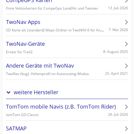
CompeGPS Karten
13. Juli 2026
Freie Vektorkarten für CompeGps Land/Air und Twonav
TwoNav Apps
SD Karte als (standard) Maps Ordner in TwoNAV 6 für Android einstellen/wählen
7. Mai 2026
TwoNav-Geräte
8. August 2025
Ersatz für Trail2
Andere Geräte mit TwoNav
25. April 2021
TwoNav (bug). Höhenprofil im Autorouting-Modus.
weitere Hersteller
TomTom mobile Navis (z.B. TomTom Rider)
26. Juli 2026
tomTom GO Classic
SATMAP