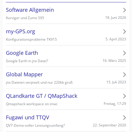
Software Allgemein
18. Juni 2026
Kurviger und Zumo 595
my-GPS.org
5. April 2023
Konfigurationsprobleme TK915
Google Earth
16. März 2025
Google Earth in jnx Datei?
Global Mapper
15. Juli 2023
jnx Dateien verpixelt und nur 220kb groß
QLandkarte GT / QMapShack
Freitag, 17:29
Qmapshack workspace on imac
Fugawi und TTQV
22. September 2020
QV7-Demo-voller Leistungsumfang?