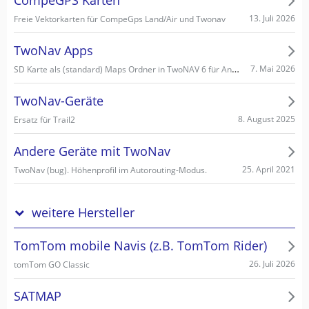
CompeGPS Karten
13. Juli 2026
Freie Vektorkarten für CompeGps Land/Air und Twonav
TwoNav Apps
SD Karte als (standard) Maps Ordner in TwoNAV 6 für Android einstellen/wählen
7. Mai 2026
TwoNav-Geräte
8. August 2025
Ersatz für Trail2
Andere Geräte mit TwoNav
25. April 2021
TwoNav (bug). Höhenprofil im Autorouting-Modus.
weitere Hersteller
TomTom mobile Navis (z.B. TomTom Rider)
26. Juli 2026
tomTom GO Classic
SATMAP