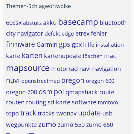
Themen-Schlagwortwolke
basecamp
60csx
akku
bluetooth
absturz
city navigator
etrex
fehler
defekt
edge
firmware
gps
Garmin
gpx
hilfe
installation
karten
karte
kartenupdate
mac
löschen
mapsource
motorrad
navi
navigation
nüvi
oregon
openstreetmap
oregon 600
osm
poi
oregon 700
qmapshack
route
routen
routing
sd-karte
software
tomtom
track
update
topo
tracks
twonav
usb
zumo
wegpunkte
zumo 550
zumo 660