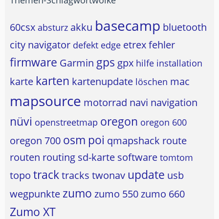
basecamp
60csx
akku
bluetooth
absturz
city navigator
etrex
fehler
defekt
edge
firmware
gps
Garmin
gpx
hilfe
installation
karten
karte
kartenupdate
mac
löschen
mapsource
motorrad
navi
navigation
nüvi
oregon
openstreetmap
oregon 600
osm
poi
oregon 700
qmapshack
route
routen
routing
sd-karte
software
tomtom
track
update
topo
tracks
twonav
usb
zumo
wegpunkte
zumo 550
zumo 660
Zumo XT