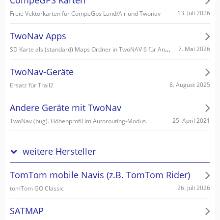
CompeGPS Karten
13. Juli 2026
Freie Vektorkarten für CompeGps Land/Air und Twonav
TwoNav Apps
SD Karte als (standard) Maps Ordner in TwoNAV 6 für Android einstellen/wählen
7. Mai 2026
TwoNav-Geräte
8. August 2025
Ersatz für Trail2
Andere Geräte mit TwoNav
25. April 2021
TwoNav (bug). Höhenprofil im Autorouting-Modus.
weitere Hersteller
TomTom mobile Navis (z.B. TomTom Rider)
26. Juli 2026
tomTom GO Classic
SATMAP