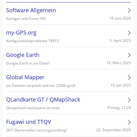
Software Allgemein
18. Juni 2026
Kurviger und Zumo 595
my-GPS.org
5. April 2023
Konfigurationsprobleme TK915
Google Earth
16. März 2025
Google Earth in jnx Datei?
Global Mapper
15. Juli 2023
jnx Dateien verpixelt und nur 220kb groß
QLandkarte GT / QMapShack
Freitag, 17:29
Qmapshack workspace on imac
Fugawi und TTQV
22. September 2020
QV7-Demo-voller Leistungsumfang?