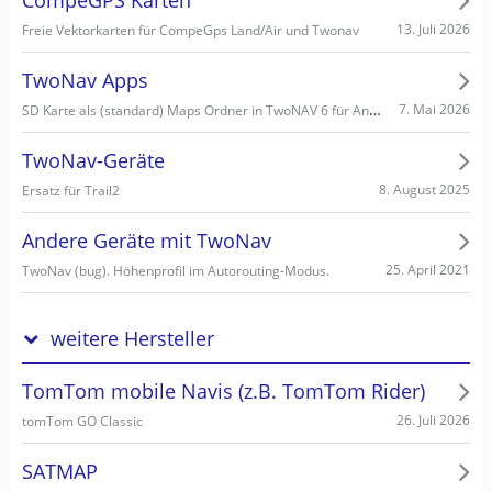
CompeGPS Karten
13. Juli 2026
Freie Vektorkarten für CompeGps Land/Air und Twonav
TwoNav Apps
SD Karte als (standard) Maps Ordner in TwoNAV 6 für Android einstellen/wählen
7. Mai 2026
TwoNav-Geräte
8. August 2025
Ersatz für Trail2
Andere Geräte mit TwoNav
25. April 2021
TwoNav (bug). Höhenprofil im Autorouting-Modus.
weitere Hersteller
TomTom mobile Navis (z.B. TomTom Rider)
26. Juli 2026
tomTom GO Classic
SATMAP