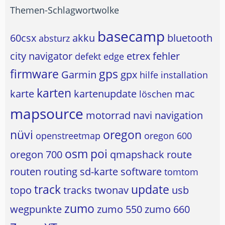
Themen-Schlagwortwolke
basecamp
60csx
akku
bluetooth
absturz
city navigator
etrex
fehler
defekt
edge
firmware
gps
Garmin
gpx
hilfe
installation
karten
karte
kartenupdate
mac
löschen
mapsource
motorrad
navi
navigation
nüvi
oregon
openstreetmap
oregon 600
osm
poi
oregon 700
qmapshack
route
routen
routing
sd-karte
software
tomtom
track
update
topo
tracks
twonav
usb
zumo
wegpunkte
zumo 550
zumo 660