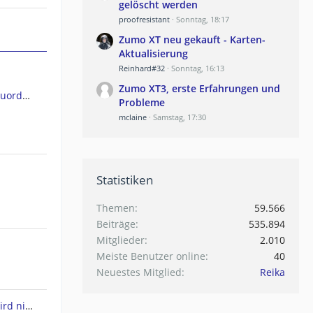
gelöscht werden
proofresistant
Sonntag, 18:17
Zumo XT neu gekauft - Karten-
Aktualisierung
Reinhard#32
Sonntag, 16:13
Zumo XT3, erste Erfahrungen und
GPSMap 66ST Kartendateien Zuordnen
Probleme
mclaine
Samstag, 17:30
Statistiken
Themen
59.566
Beiträge
535.894
Mitglieder
2.010
Meiste Benutzer online
40
Neuestes Mitglied
Reika
Drivesmart 61 - Europakarte wird nicht angezeigt