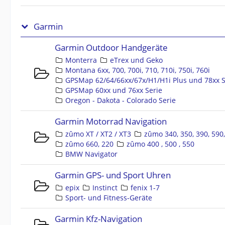
Garmin
Garmin Outdoor Handgeräte
Monterra
eTrex und Geko
Montana 6xx, 700, 700i, 710, 710i, 750i, 760i
GPSMap 62/64/66xx/67x/H1/H1i Plus und 78xx S
GPSMap 60xx und 76xx Serie
Oregon - Dakota - Colorado Serie
Garmin Motorrad Navigation
zûmo XT / XT2 / XT3
zûmo 340, 350, 390, 590
zûmo 660, 220
zûmo 400 , 500 , 550
BMW Navigator
Garmin GPS- und Sport Uhren
epix
Instinct
fenix 1-7
Sport- und Fitness-Geräte
Garmin Kfz-Navigation