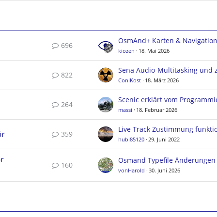
OsmAnd+ Karten & Navigatio
696
kiozen
18. Mai 2026
822
ConiKost
18. März 2026
Scenic erklärt vom Programmi
264
massi
18. Februar 2026
ör
359
hubi85120
29. Juni 2022
r
160
vonHarold
30. Juni 2026