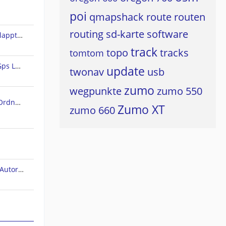
poi
qmapshack
route
routen
routing
sd-karte
software
Land 10 - Rundweg erstellen klappt nicht
track
topo
tracks
tomtom
Freie Vektorkarten für CompeGps Land/Air und Twonav
update
twonav
usb
zumo
wegpunkte
zumo 550
SD Karte als (standard) Maps Ordner in TwoNAV 6 für Android einstellen/wählen
Zumo XT
zumo 660
TwoNav (bug). Höhenprofil im Autorouting-Modus.