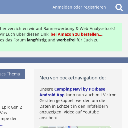
Anmelden oder registrieren
daher verzichten wir auf Bannerwerbung & Web-Analysetools!
ir Euch über diesen Link:
bei Amazon zu bestellen...
.
ft es das Forum
langfristig
und
werbefrei
für Euch zu
ues Thema
Neu von pocketnavigation.de:
Unsere
Camping Navi by POIbase
Android App
kann nun auch mit Victron
Geräten gekoppelt werden um die
Daten in Echtzeit in den Infofeldern
 Epix Gen 2
anzuzeigen. Video auf Youtube
 Was
ansehen:
lampe der
..