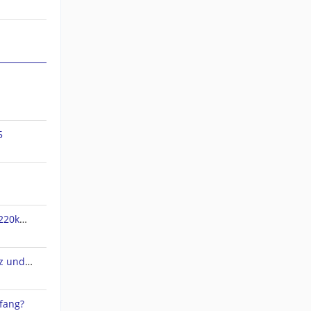
5
jnx Dateien verpixelt und nur 220kb groß
QMapShack 1.20.3 Arbeitsplatz und Datenbank
fang?