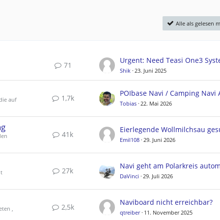
Alle als gelesen 
71
Shik
23. Juni 2025
1,7k
die auf
Tobias
22. Mai 2026
ng
Eierlegende Wollmilchsau ges
41k
den
Emil108
29. Juni 2026
27k
t
DaVinci
29. Juli 2026
Naviboard nicht erreichbar?
2,5k
eten ,
qtreiber
11. November 2025