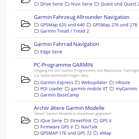
Drive Serie
Nüvi Serie
Quest und Quest 
Garmin Fahrzeug Allrounder Navigation
GPSMap 620 und 640
GPSMap 276 und 278
Garmin Tread / Tread 2
Garmin Fahrrad Navigation
Edge Serie
PC-Programme GARMIN
Umgang mit den Garmin-Programmen, wie Mapsource, TrainingsC
u.a. sowie technische Fragen dazu
Garmin Express
Webupdater
nRoute
POI Loader
garmin mobile XT
myGarmin
Garmin BaseCamp
Archiv ältere Garmin Modelle
"ältere" Garmin Modelle in Unterforen gegliedert
iQue Serie
StreetPilot
GPS V
Firmware GPS V
NavTalk
GPSMAP 176 und GPS 72
eMap