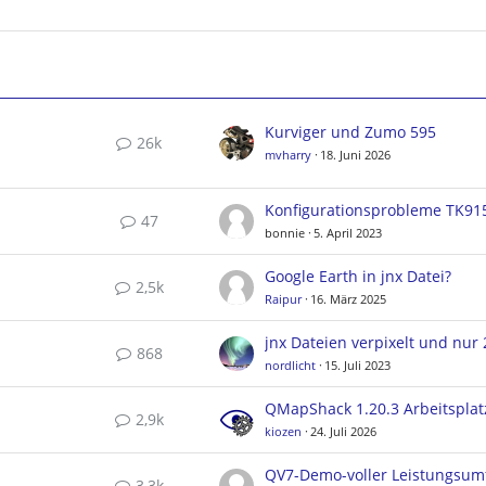
Kurviger und Zumo 595
26k
mvharry
18. Juni 2026
Konfigurationsprobleme TK91
47
bonnie
5. April 2023
Google Earth in jnx Datei?
2,5k
Raipur
16. März 2025
868
nordlicht
15. Juli 2023
2,9k
kiozen
24. Juli 2026
QV7-Demo-voller Leistungsum
3,3k