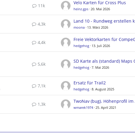
Velo Karten für Cross Plus
11k
heinz.gps
20. Mai 2026
4,3k
moona
13. März 2026
4,4k
hedgehog
13. Juli 2026
5,6k
hedgehog
7. Mai 2026
Ersatz für Trail2
7,1k
a
hedgehog
8. August 2025
1,3k
wmarek1974
25. April 2021