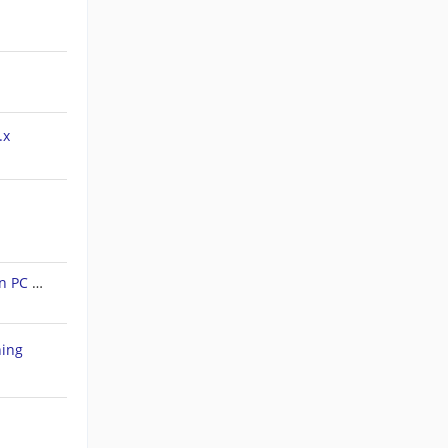
.x
Forerunner 45S: Tracks auf den PC ziehen
hing