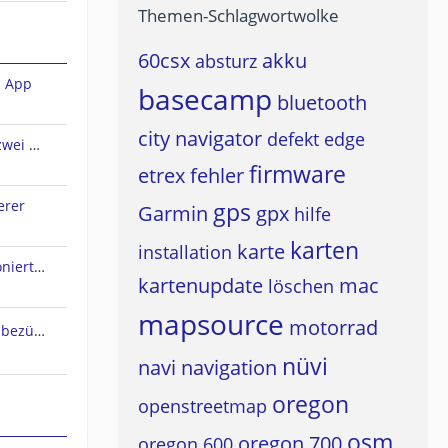
Themen-Schlagwortwolke
60csx
akku
absturz
n App
basecamp
bluetooth
city navigator
defekt
edge
Sena Audio-Multitasking und zwei A2DP-Quellen?
firmware
etrex
fehler
erer
gps
Garmin
gpx
hilfe
karten
karte
installation
Live Track Zustimmung funktioniert nicht
kartenupdate
mac
löschen
mapsource
motorrad
Osmand Typefile Änderungen bezüglich dieses Thread....., mögliche Fehlerquelle warum es nicht gehen kann...
nüvi
navi
navigation
oregon
openstreetmap
osm
oregon 700
oregon 600