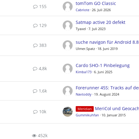
tomTom GO Classic
155
Cabriote
26. Juli 2026
Satmap active 20 defekt
129
Tyaxel
7. Juli 2023
suche navigon für Android 8.8
383
Ulmer.Spatz
18. Juni 2019
Cardo SHO-1 Pinbelegung
4,8k
Kimba173
6. Juni 2025
1,6k
Navtoddy
19. August 2024
MeriCol und Geocac
Meridian
10k
Gummikuhfan
10. Januar 2015
452k