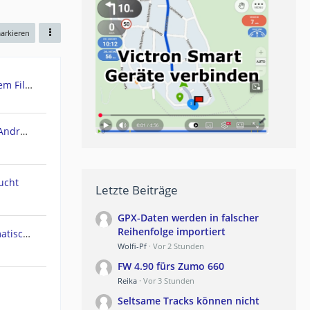
markieren
Urgent: Need Teasi One3 System Files (Windows CE) - PC recognizes it as Mass Storage!
POIbase Navi / Camping Navi Android App
ucht
Letzte Beiträge
GPX-Daten werden in falscher
Reihenfolge importiert
Navi geht am Polarkreis automatisch in Nachtmodus
Wolfi-Pf
Vor 2 Stunden
FW 4.90 fürs Zumo 660
Reika
Vor 3 Stunden
Seltsame Tracks können nicht