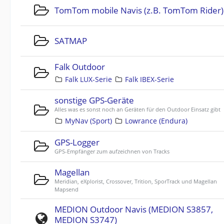
TomTom mobile Navis (z.B. TomTom Rider)
SATMAP
Falk Outdoor
Falk LUX-Serie
Falk IBEX-Serie
sonstige GPS-Geräte
Alles was es sonst noch an Geräten für den Outdoor Einsatz gibt
MyNav (Sport)
Lowrance (Endura)
GPS-Logger
GPS-Empfänger zum aufzeichnen von Tracks
Magellan
Meridian, eXplorist, Crossover, Trition, SporTrack und Magellan
Mapsend
MEDION Outdoor Navis (MEDION S3857,
MEDION S3747)