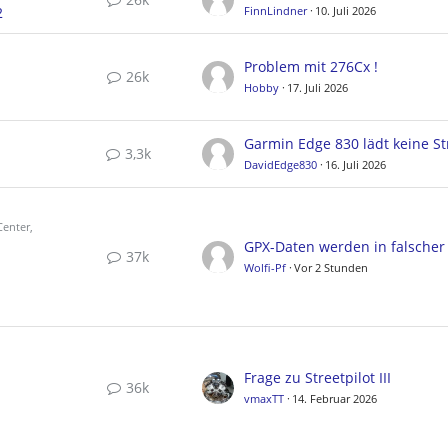
2
FinnLindner
10. Juli 2026
Problem mit 276Cx !
26k
Hobby
17. Juli 2026
3,3k
DavidEdge830
16. Juli 2026
enter,
37k
Wolfi-Pf
Vor 2 Stunden
Frage zu Streetpilot III
36k
vmaxTT
14. Februar 2026