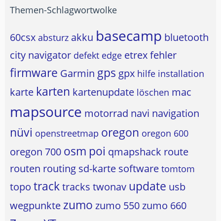
Themen-Schlagwortwolke
basecamp
60csx
akku
bluetooth
absturz
city navigator
etrex
fehler
defekt
edge
firmware
gps
Garmin
gpx
hilfe
installation
karten
karte
kartenupdate
mac
löschen
mapsource
motorrad
navi
navigation
nüvi
oregon
openstreetmap
oregon 600
osm
poi
oregon 700
qmapshack
route
routen
routing
sd-karte
software
tomtom
track
update
topo
tracks
twonav
usb
zumo
wegpunkte
zumo 550
zumo 660