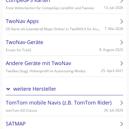
CompeGPS Karten
13. Juli 2026
Freie Vektorkarten für CompeGps Land/Air und Twonav
TwoNav Apps
SD Karte als (standard) Maps Ordner in TwoNAV 6 für Android einstellen/wählen
7. Mai 2026
TwoNav-Geräte
8. August 2025
Ersatz für Trail2
Andere Geräte mit TwoNav
25. April 2021
TwoNav (bug). Höhenprofil im Autorouting-Modus.
weitere Hersteller
TomTom mobile Navis (z.B. TomTom Rider)
26. Juli 2026
tomTom GO Classic
SATMAP