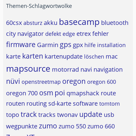
Themen-Schlagwortwolke
basecamp
60csx
akku
bluetooth
absturz
city navigator
etrex
fehler
defekt
edge
firmware
gps
Garmin
gpx
hilfe
installation
karten
karte
kartenupdate
mac
löschen
mapsource
motorrad
navi
navigation
nüvi
oregon
openstreetmap
oregon 600
osm
poi
oregon 700
qmapshack
route
routen
routing
sd-karte
software
tomtom
track
update
topo
tracks
twonav
usb
zumo
wegpunkte
zumo 550
zumo 660