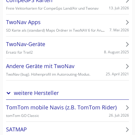
CompeGPS Karten
13. Juli 2026
Freie Vektorkarten für CompeGps Land/Air und Twonav
TwoNav Apps
SD Karte als (standard) Maps Ordner in TwoNAV 6 für Android einstellen/wählen
7. Mai 2026
TwoNav-Geräte
8. August 2025
Ersatz für Trail2
Andere Geräte mit TwoNav
25. April 2021
TwoNav (bug). Höhenprofil im Autorouting-Modus.
weitere Hersteller
TomTom mobile Navis (z.B. TomTom Rider)
26. Juli 2026
tomTom GO Classic
SATMAP