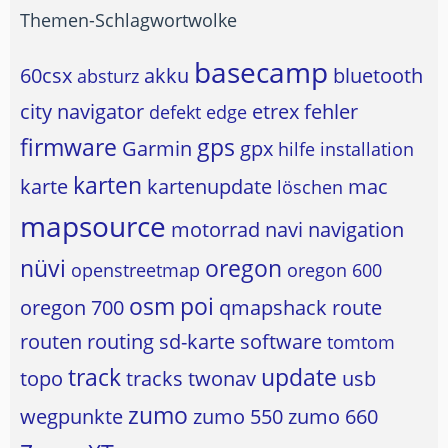
Themen-Schlagwortwolke
basecamp
60csx
akku
bluetooth
absturz
city navigator
etrex
fehler
defekt
edge
firmware
gps
Garmin
gpx
hilfe
installation
karten
karte
kartenupdate
mac
löschen
mapsource
motorrad
navi
navigation
nüvi
oregon
openstreetmap
oregon 600
osm
poi
oregon 700
qmapshack
route
routen
routing
sd-karte
software
tomtom
track
update
topo
tracks
twonav
usb
zumo
wegpunkte
zumo 550
zumo 660