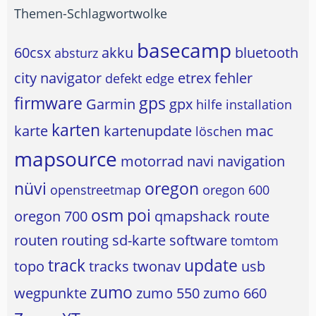
Themen-Schlagwortwolke
basecamp
60csx
akku
bluetooth
absturz
city navigator
etrex
fehler
defekt
edge
firmware
gps
Garmin
gpx
hilfe
installation
karten
karte
kartenupdate
mac
löschen
mapsource
motorrad
navi
navigation
nüvi
oregon
openstreetmap
oregon 600
osm
poi
oregon 700
qmapshack
route
routen
routing
sd-karte
software
tomtom
track
update
topo
tracks
twonav
usb
zumo
wegpunkte
zumo 550
zumo 660