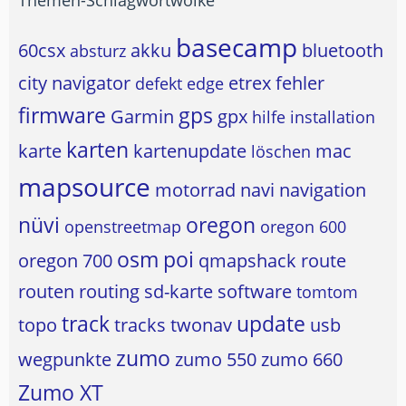
basecamp
60csx
akku
bluetooth
absturz
city navigator
etrex
fehler
defekt
edge
firmware
gps
Garmin
gpx
hilfe
installation
karten
karte
kartenupdate
mac
löschen
mapsource
motorrad
navi
navigation
nüvi
oregon
openstreetmap
oregon 600
osm
poi
oregon 700
qmapshack
route
routen
routing
sd-karte
software
tomtom
track
update
topo
tracks
twonav
usb
zumo
wegpunkte
zumo 550
zumo 660
Zumo XT