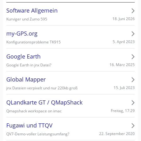
Software Allgemein
18. Juni 2026
Kurviger und Zumo 595
my-GPS.org
5. April 2023
Konfigurationsprobleme TK915
Google Earth
16. März 2025
Google Earth in jnx Datei?
Global Mapper
15. Juli 2023
jnx Dateien verpixelt und nur 220kb groß
QLandkarte GT / QMapShack
Freitag, 17:29
Qmapshack workspace on imac
Fugawi und TTQV
22. September 2020
QV7-Demo-voller Leistungsumfang?