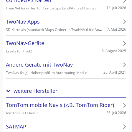
CompeGPS Karten
13. Juli 2026
Freie Vektorkarten für CompeGps Land/Air und Twonav
TwoNav Apps
SD Karte als (standard) Maps Ordner in TwoNAV 6 für Android einstellen/wählen
7. Mai 2026
TwoNav-Geräte
8. August 2025
Ersatz für Trail2
Andere Geräte mit TwoNav
25. April 2021
TwoNav (bug). Höhenprofil im Autorouting-Modus.
weitere Hersteller
TomTom mobile Navis (z.B. TomTom Rider)
26. Juli 2026
tomTom GO Classic
SATMAP