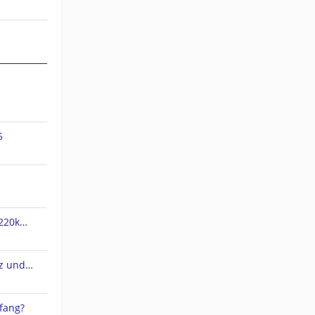
5
jnx Dateien verpixelt und nur 220kb groß
QMapShack 1.20.3 Arbeitsplatz und Datenbank
fang?