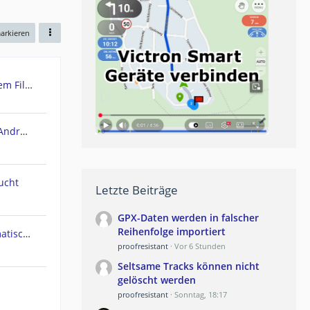
markieren
Urgent: Need Teasi One3 System Files (Windows CE) - PC recognizes it as Mass Storage!
POIbase Navi / Camping Navi Android App
ucht
Letzte Beiträge
GPX-Daten werden in falscher
Reihenfolge importiert
Navi geht am Polarkreis automatisch in Nachtmodus
proofresistant
Vor 6 Stunden
Seltsame Tracks können nicht
gelöscht werden
proofresistant
Sonntag, 18:17