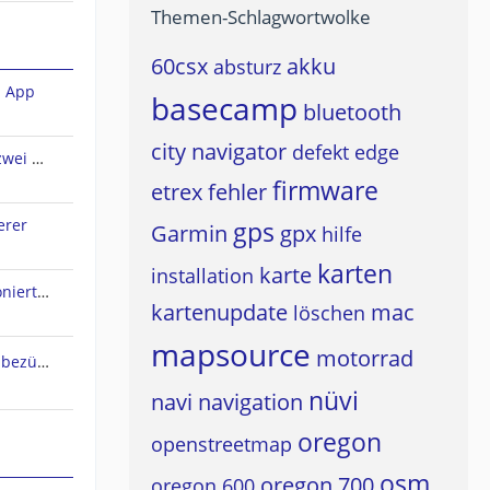
Themen-Schlagwortwolke
60csx
akku
absturz
n App
basecamp
bluetooth
city navigator
defekt
edge
Sena Audio-Multitasking und zwei A2DP-Quellen?
firmware
etrex
fehler
erer
gps
Garmin
gpx
hilfe
karten
karte
installation
Live Track Zustimmung funktioniert nicht
kartenupdate
mac
löschen
mapsource
motorrad
Osmand Typefile Änderungen bezüglich dieses Thread....., mögliche Fehlerquelle warum es nicht gehen kann...
nüvi
navi
navigation
oregon
openstreetmap
osm
oregon 700
oregon 600