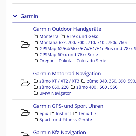
Garmin
Garmin Outdoor Handgeräte
Monterra
eTrex und Geko
Montana 6xx, 700, 700i, 710, 710i, 750i, 760i
GPSMap 62/64/66xx/67x/H1/H1i Plus und 78xx S
GPSMap 60xx und 76xx Serie
Oregon - Dakota - Colorado Serie
Garmin Motorrad Navigation
zûmo XT / XT2 / XT3
zûmo 340, 350, 390, 590
zûmo 660, 220
zûmo 400 , 500 , 550
BMW Navigator
Garmin GPS- und Sport Uhren
epix
Instinct
fenix 1-7
Sport- und Fitness-Geräte
Garmin Kfz-Navigation