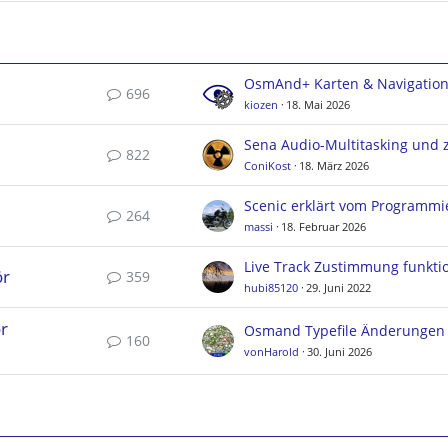
OsmAnd+ Karten & Navigatio
696
kiozen
18. Mai 2026
822
ConiKost
18. März 2026
Scenic erklärt vom Programmi
264
massi
18. Februar 2026
ör
359
hubi85120
29. Juni 2022
r
160
vonHarold
30. Juni 2026