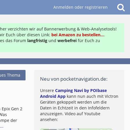
Anmelden oder registrieren
daher verzichten wir auf Bannerwerbung & Web-Analysetools!
ir Euch über diesen Link:
bei Amazon zu bestellen...
.
ft es das Forum
langfristig
und
werbefrei
für Euch zu
ues Thema
Neu von pocketnavigation.de:
Unsere
Camping Navi by POIbase
Android App
kann nun auch mit Victron
Geräten gekoppelt werden um die
Daten in Echtzeit in den Infofeldern
 Epix Gen 2
anzuzeigen. Video auf Youtube
 Was
ansehen:
lampe der
..