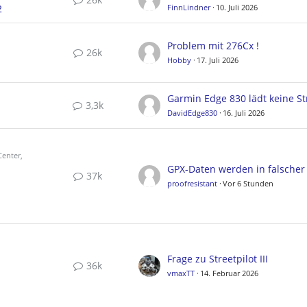
2
FinnLindner
10. Juli 2026
Problem mit 276Cx !
26k
Hobby
17. Juli 2026
3,3k
DavidEdge830
16. Juli 2026
enter,
37k
proofresistant
Vor 6 Stunden
Frage zu Streetpilot III
36k
vmaxTT
14. Februar 2026