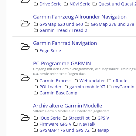
Drive Serie
Nüvi Serie
Quest und Quest 
Garmin Fahrzeug Allrounder Navigation
GPSMap 620 und 640
GPSMap 276 und 278
Garmin Tread / Tread 2
Garmin Fahrrad Navigation
Edge Serie
PC-Programme GARMIN
Umgang mit den Garmin-Programmen, wie Mapsource, TrainingsC
u.a. sowie technische Fragen dazu
Garmin Express
Webupdater
nRoute
POI Loader
garmin mobile XT
myGarmin
Garmin BaseCamp
Archiv ältere Garmin Modelle
"ältere" Garmin Modelle in Unterforen gegliedert
iQue Serie
StreetPilot
GPS V
Firmware GPS V
NavTalk
GPSMAP 176 und GPS 72
eMap