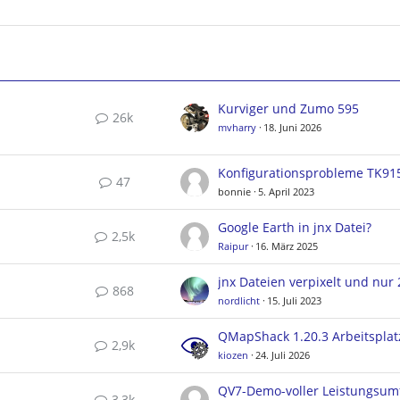
Kurviger und Zumo 595
26k
mvharry
18. Juni 2026
Konfigurationsprobleme TK91
47
bonnie
5. April 2023
Google Earth in jnx Datei?
2,5k
Raipur
16. März 2025
868
nordlicht
15. Juli 2023
2,9k
kiozen
24. Juli 2026
QV7-Demo-voller Leistungsum
3,3k