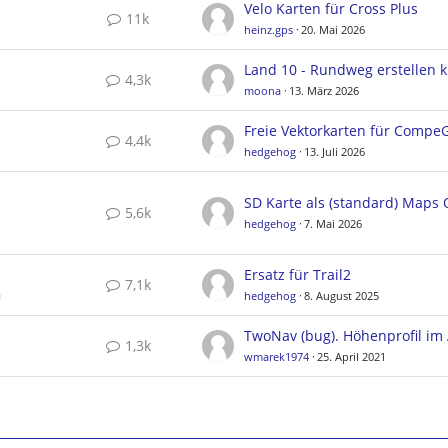
Velo Karten für Cross Plus
11k
heinz.gps
20. Mai 2026
4,3k
moona
13. März 2026
4,4k
hedgehog
13. Juli 2026
5,6k
hedgehog
7. Mai 2026
Ersatz für Trail2
7,1k
a
hedgehog
8. August 2025
1,3k
wmarek1974
25. April 2021