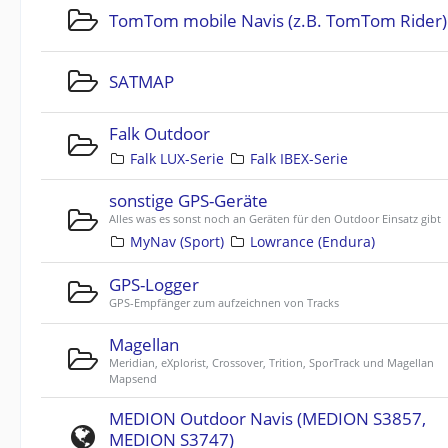
TomTom mobile Navis (z.B. TomTom Rider)
SATMAP
Falk Outdoor
Falk LUX-Serie
Falk IBEX-Serie
sonstige GPS-Geräte
Alles was es sonst noch an Geräten für den Outdoor Einsatz gibt
MyNav (Sport)
Lowrance (Endura)
GPS-Logger
GPS-Empfänger zum aufzeichnen von Tracks
Magellan
Meridian, eXplorist, Crossover, Trition, SporTrack und Magellan
Mapsend
MEDION Outdoor Navis (MEDION S3857,
MEDION S3747)