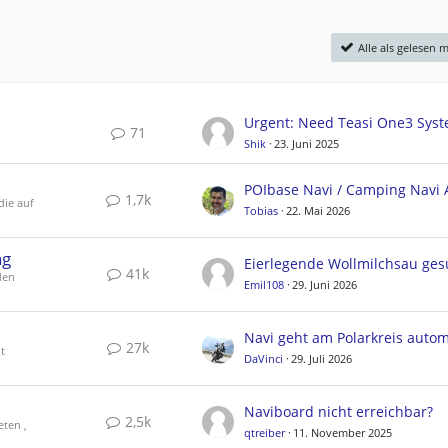
Alle als gelesen 
71
Shik
23. Juni 2025
1,7k
die auf
Tobias
22. Mai 2026
ng
Eierlegende Wollmilchsau ges
41k
den
Emil108
29. Juni 2026
27k
t
DaVinci
29. Juli 2026
Naviboard nicht erreichbar?
2,5k
eten ,
qtreiber
11. November 2025