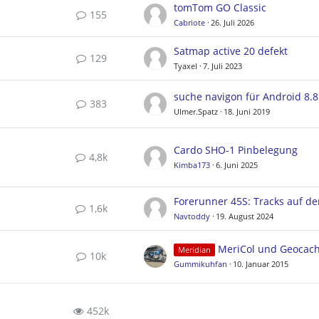
tomTom GO Classic
155
Cabriote
26. Juli 2026
Satmap active 20 defekt
129
Tyaxel
7. Juli 2023
suche navigon für Android 8.8
383
Ulmer.Spatz
18. Juni 2019
Cardo SHO-1 Pinbelegung
4,8k
Kimba173
6. Juni 2025
1,6k
Navtoddy
19. August 2024
MeriCol und Geocac
Meridian
10k
Gummikuhfan
10. Januar 2015
452k