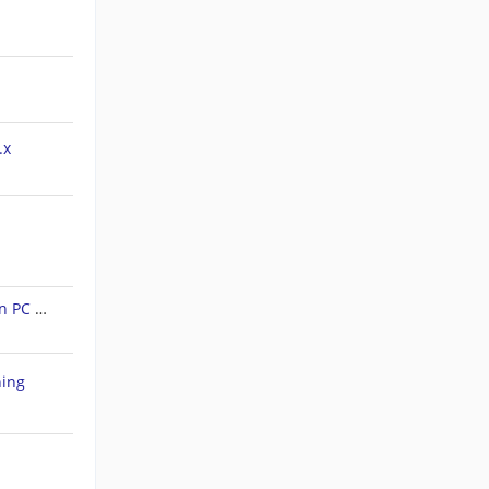
.x
Forerunner 45S: Tracks auf den PC ziehen
hing