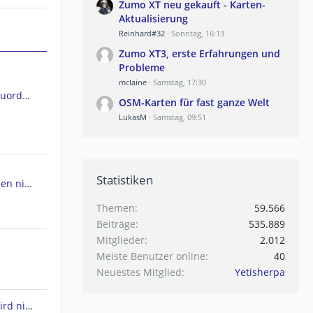
Zumo XT neu gekauft - Karten-
Aktualisierung
Reinhard#32
Sonntag, 16:13
Zumo XT3, erste Erfahrungen und
Probleme
mclaine
Samstag, 17:30
GPSMap 66ST Kartendateien Zuordnen
OSM-Karten für fast ganze Welt
LukasM
Samstag, 09:51
Statistiken
ht werden
Themen
59.566
Beiträge
535.889
Mitglieder
2.012
Meiste Benutzer online
40
Neuestes Mitglied
Yetisherpa
Drivesmart 61 - Europakarte wird nicht angezeigt