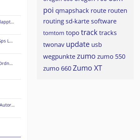
poi
qmapshack
route
routen
routing
sd-karte
software
Land 10 - Rundweg erstellen klappt nicht
track
topo
tracks
tomtom
Freie Vektorkarten für CompeGps Land/Air und Twonav
update
twonav
usb
zumo
wegpunkte
zumo 550
SD Karte als (standard) Maps Ordner in TwoNAV 6 für Android einstellen/wählen
Zumo XT
zumo 660
TwoNav (bug). Höhenprofil im Autorouting-Modus.