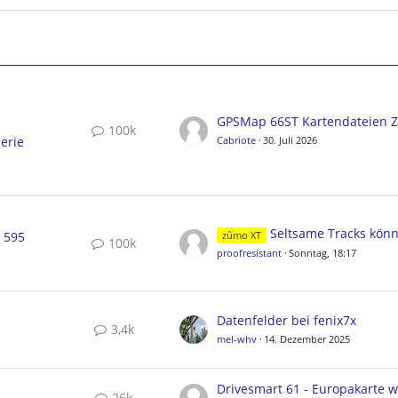
100k
erie
Cabriote
30. Juli 2026
Seltsame Tracks können nicht gelösc
, 595
zûmo XT
100k
proofresistant
Sonntag, 18:17
Datenfelder bei fenix7x
3,4k
mel-whv
14. Dezember 2025
26k