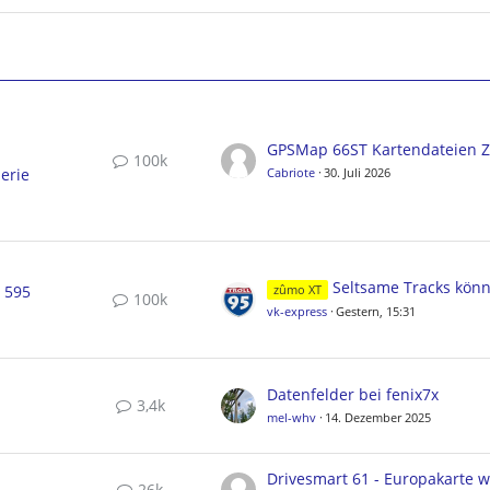
100k
erie
Cabriote
30. Juli 2026
Seltsame Tracks können nicht gelösc
, 595
zûmo XT
100k
vk-express
Gestern, 15:31
Datenfelder bei fenix7x
3,4k
mel-whv
14. Dezember 2025
26k