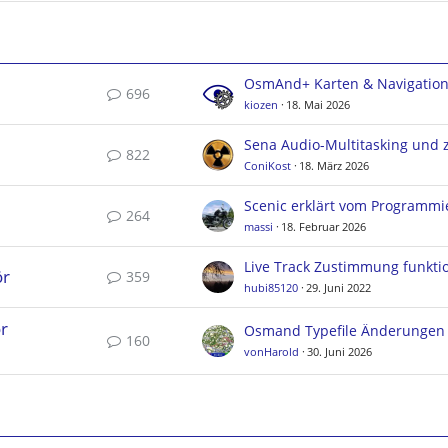
OsmAnd+ Karten & Navigatio
696
kiozen
18. Mai 2026
822
ConiKost
18. März 2026
Scenic erklärt vom Programmi
264
massi
18. Februar 2026
ör
359
hubi85120
29. Juni 2022
r
160
vonHarold
30. Juni 2026