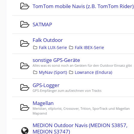
TomTom mobile Navis (z.B. TomTom Rider)
SATMAP
Falk Outdoor
Falk LUX-Serie
Falk IBEX-Serie
sonstige GPS-Geräte
Alles was es sonst noch an Geräten für den Outdoor Einsatz gibt
MyNav (Sport)
Lowrance (Endura)
GPS-Logger
GPS-Empfänger zum aufzeichnen von Tracks
Magellan
Meridian, eXplorist, Crossover, Trition, SporTrack und Magellan
Mapsend
MEDION Outdoor Navis (MEDION S3857,
MEDION S3747)