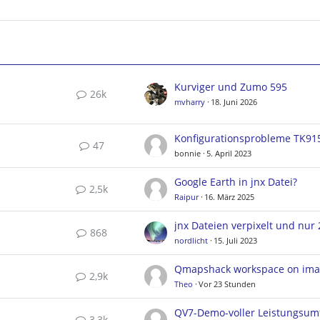
Kurviger und Zumo 595
26k
mvharry
18. Juni 2026
Konfigurationsprobleme TK91
47
bonnie
5. April 2023
Google Earth in jnx Datei?
2,5k
Raipur
16. März 2025
868
nordlicht
15. Juli 2023
Qmapshack workspace on ima
2,9k
Theo
Vor 23 Stunden
QV7-Demo-voller Leistungsum
3,3k