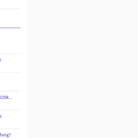
5
jnx Dateien verpixelt und nur 220kb groß
c
fang?