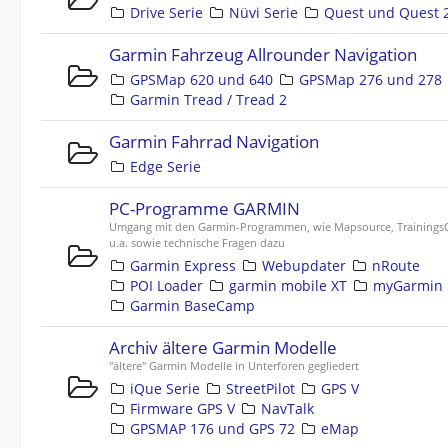
Drive Serie
Nüvi Serie
Quest und Quest 
Garmin Fahrzeug Allrounder Navigation
GPSMap 620 und 640
GPSMap 276 und 278
Garmin Tread / Tread 2
Garmin Fahrrad Navigation
Edge Serie
PC-Programme GARMIN
Umgang mit den Garmin-Programmen, wie Mapsource, TrainingsC
u.a. sowie technische Fragen dazu
Garmin Express
Webupdater
nRoute
POI Loader
garmin mobile XT
myGarmin
Garmin BaseCamp
Archiv ältere Garmin Modelle
"ältere" Garmin Modelle in Unterforen gegliedert
iQue Serie
StreetPilot
GPS V
Firmware GPS V
NavTalk
GPSMAP 176 und GPS 72
eMap