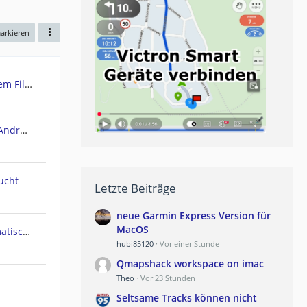
markieren
Urgent: Need Teasi One3 System Files (Windows CE) - PC recognizes it as Mass Storage!
POIbase Navi / Camping Navi Android App
ucht
Letzte Beiträge
neue Garmin Express Version für
MacOS
Navi geht am Polarkreis automatisch in Nachtmodus
hubi85120
Vor einer Stunde
Qmapshack workspace on imac
Theo
Vor 23 Stunden
Seltsame Tracks können nicht