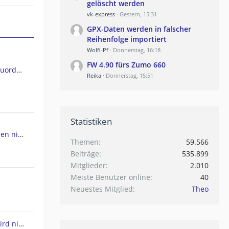
gelöscht werden
vk-express
Gestern, 15:31
GPX-Daten werden in falscher
Reihenfolge importiert
Wolfi-Pf
Donnerstag, 16:18
FW 4.90 fürs Zumo 660
GPSMap 66ST Kartendateien Zuordnen
Reika
Donnerstag, 15:51
Statistiken
ht werden
Themen
59.566
Beiträge
535.899
Mitglieder
2.010
Meiste Benutzer online
40
Neuestes Mitglied
Theo
Drivesmart 61 - Europakarte wird nicht angezeigt