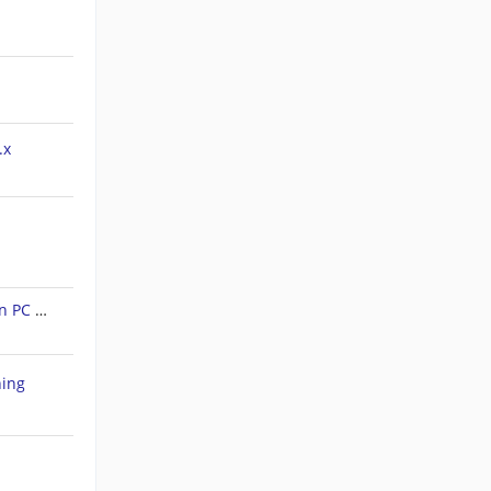
.x
Forerunner 45S: Tracks auf den PC ziehen
hing