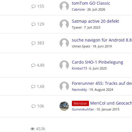
tomTom GO Classic
155
Cabriote
26. Juli 2026
Satmap active 20 defekt
129
Tyaxel
7. Juli 2023
suche navigon für Android 8.8
383
Ulmer.Spatz
18. Juni 2019
Cardo SHO-1 Pinbelegung
4,8k
Kimba173
6. Juni 2025
1,6k
Navtoddy
19. August 2024
MeriCol und Geocac
Meridian
10k
Gummikuhfan
10. Januar 2015
453k