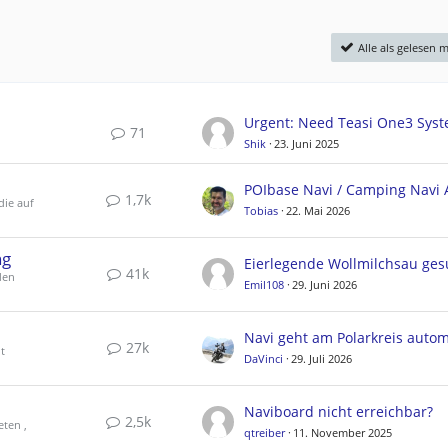
Alle als gelesen 
71
Shik
23. Juni 2025
1,7k
die auf
Tobias
22. Mai 2026
ng
Eierlegende Wollmilchsau ges
41k
den
Emil108
29. Juni 2026
27k
t
DaVinci
29. Juli 2026
Naviboard nicht erreichbar?
2,5k
eten ,
qtreiber
11. November 2025