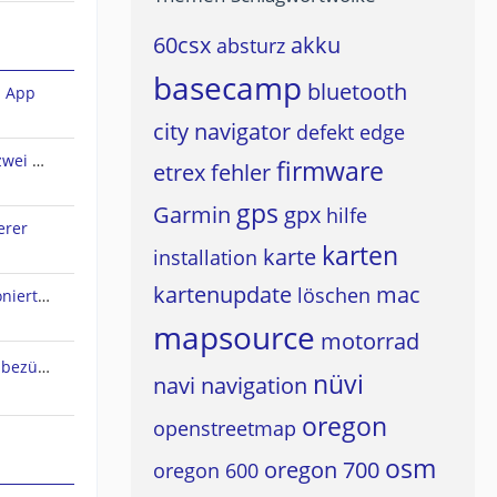
60csx
akku
absturz
basecamp
bluetooth
n App
city navigator
defekt
edge
Sena Audio-Multitasking und zwei A2DP-Quellen?
firmware
etrex
fehler
gps
Garmin
gpx
hilfe
erer
karten
karte
installation
kartenupdate
mac
löschen
Live Track Zustimmung funktioniert nicht
mapsource
motorrad
Osmand Typefile Änderungen bezüglich dieses Thread....., mögliche Fehlerquelle warum es nicht gehen kann...
nüvi
navi
navigation
oregon
openstreetmap
osm
oregon 700
oregon 600