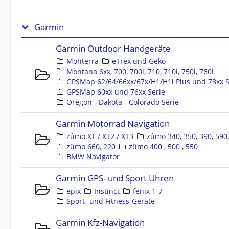
Garmin
Garmin Outdoor Handgeräte
Monterra
eTrex und Geko
Montana 6xx, 700, 700i, 710, 710i, 750i, 760i
GPSMap 62/64/66xx/67x/H1/H1i Plus und 78xx S
GPSMap 60xx und 76xx Serie
Oregon - Dakota - Colorado Serie
Garmin Motorrad Navigation
zûmo XT / XT2 / XT3
zûmo 340, 350, 390, 590
zûmo 660, 220
zûmo 400 , 500 , 550
BMW Navigator
Garmin GPS- und Sport Uhren
epix
Instinct
fenix 1-7
Sport- und Fitness-Geräte
Garmin Kfz-Navigation