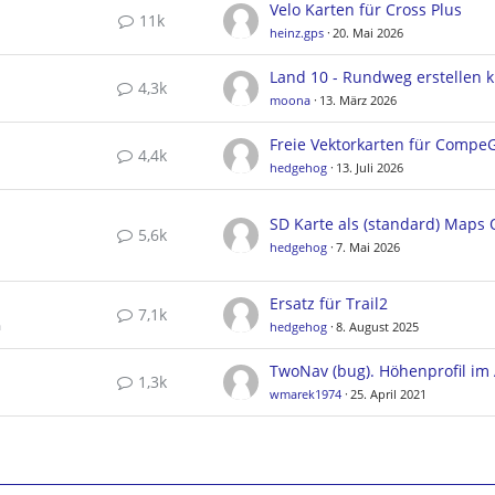
Velo Karten für Cross Plus
11k
heinz.gps
20. Mai 2026
4,3k
moona
13. März 2026
4,4k
hedgehog
13. Juli 2026
5,6k
hedgehog
7. Mai 2026
Ersatz für Trail2
7,1k
a
hedgehog
8. August 2025
1,3k
wmarek1974
25. April 2021