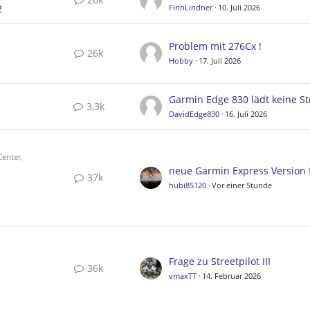
2
FinnLindner
10. Juli 2026
Problem mit 276Cx !
26k
Hobby
17. Juli 2026
3,3k
DavidEdge830
16. Juli 2026
enter,
37k
hubi85120
Vor einer Stunde
Frage zu Streetpilot III
36k
vmaxTT
14. Februar 2026