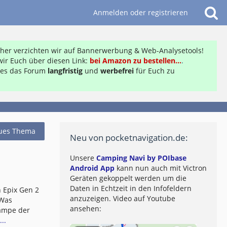
Anmelden oder registrieren
daher verzichten wir auf Bannerwerbung & Web-Analysetools!
ir Euch über diesen Link:
bei Amazon zu bestellen...
.
ft es das Forum
langfristig
und
werbefrei
für Euch zu
ues Thema
Neu von pocketnavigation.de:
Unsere
Camping Navi by POIbase
Android App
kann nun auch mit Victron
Geräten gekoppelt werden um die
Daten in Echtzeit in den Infofeldern
 Epix Gen 2
anzuzeigen. Video auf Youtube
 Was
ansehen:
lampe der
..