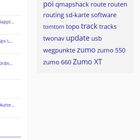
poi
qmapshack
route
routen
routing
sd-karte
software
Land 10 - Rundweg erstellen klappt nicht
track
topo
tracks
tomtom
update
twonav
usb
Freie Vektorkarten für CompeGps Land/Air und Twonav
zumo
wegpunkte
zumo 550
Zumo XT
zumo 660
SD Karte als (standard) Maps Ordner in TwoNAV 6 für Android einstellen/wählen
TwoNav (bug). Höhenprofil im Autorouting-Modus.