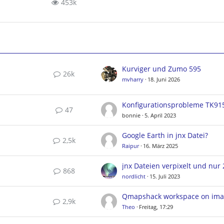
453k
Kurviger und Zumo 595
26k
mvharry
18. Juni 2026
Konfigurationsprobleme TK91
47
bonnie
5. April 2023
Google Earth in jnx Datei?
2,5k
Raipur
16. März 2025
868
nordlicht
15. Juli 2023
Qmapshack workspace on ima
2,9k
Theo
Freitag, 17:29