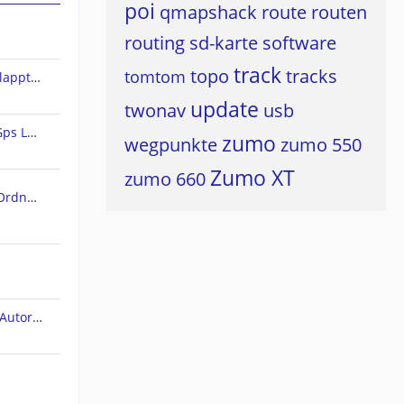
poi
qmapshack
route
routen
routing
sd-karte
software
track
topo
tracks
tomtom
Land 10 - Rundweg erstellen klappt nicht
update
twonav
usb
Freie Vektorkarten für CompeGps Land/Air und Twonav
zumo
wegpunkte
zumo 550
Zumo XT
zumo 660
SD Karte als (standard) Maps Ordner in TwoNAV 6 für Android einstellen/wählen
TwoNav (bug). Höhenprofil im Autorouting-Modus.