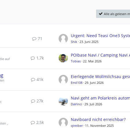
Alle als gelesen 
71
Shik
23. Juni 2025
1,7k
die auf
Tobias
22. Mai 2026
ng
Eierlegende Wollmilchsau ges
41k
den
Emil108
29. Juni 2026
27k
t
DaVinci
29. Juli 2026
Naviboard nicht erreichbar?
2,5k
eten ,
qtreiber
11. November 2025