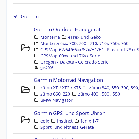
Garmin
Garmin Outdoor Handgeräte
Monterra
eTrex und Geko
Montana 6xx, 700, 700i, 710, 710i, 750i, 760i
GPSMap 62/64/66xx/67x/H1/H1i Plus und 78xx S
GPSMap 60xx und 76xx Serie
Oregon - Dakota - Colorado Serie
gps2003
Garmin Motorrad Navigation
zûmo XT / XT2 / XT3
zûmo 340, 350, 390, 590
zûmo 660, 220
zûmo 400 , 500 , 550
BMW Navigator
Garmin GPS- und Sport Uhren
epix
Instinct
fenix 1-7
Sport- und Fitness-Geräte