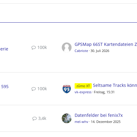
100k
erie
Cabriote
30. Juli 2026
Seltsame Tracks können nicht gelösc
, 595
zûmo XT
100k
vk-express
Freitag, 15:31
Datenfelder bei fenix7x
3,4k
mel-whv
14. Dezember 2025