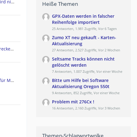
Drivesmart 61 - Europakarte wird nicht angezeigt
Heiße Themen
GPX-Daten werden in falscher
Reihenfolge importiert
25 Antworten, 1.981 Zugriffe, Vor 6 Tagen
Zumo XT neu gekauft - Karten-
Aktualisierung
Garmin Edge 830 lädt keine Strecken mehr von Komoot
27 Antworten, 2.527 Zugriffe, Vor 2 Wochen
Seltsame Tracks können nicht
gelöscht werden
7 Antworten, 1.007 Zugriffe, Vor einer Woche
neue Garmin Express Version für MacOS
Bitte um Hilfe bei Software
Aktualisierung Oregon 550t
9 Antworten, 852 Zugriffe, Vor einer Woche
Problem mit 276Cx !
16 Antworten, 2.160 Zugriffe, Vor 3 Wochen
Themen-Schlagwortwolke