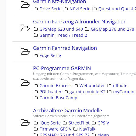
Garmin Kfz-Navigation
Drive Serie
Nüvi Serie
Quest und Quest 
Garmin Fahrzeug Allrounder Navigation
GPSMap 620 und 640
GPSMap 276 und 278
Garmin Tread / Tread 2
Garmin Fahrrad Navigation
Edge Serie
PC-Programme GARMIN
Umgang mit den Garmin-Programmen, wie Mapsource, TrainingsC
u.a. sowie technische Fragen dazu
Garmin Express
Webupdater
nRoute
POI Loader
garmin mobile XT
myGarmin
Garmin BaseCamp
Archiv ältere Garmin Modelle
"ältere" Garmin Modelle in Unterforen gegliedert
iQue Serie
StreetPilot
GPS V
Firmware GPS V
NavTalk
GPSMAP 176 und GPS 72
eMap