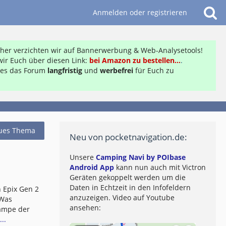
Anmelden oder registrieren
daher verzichten wir auf Bannerwerbung & Web-Analysetools!
ir Euch über diesen Link:
bei Amazon zu bestellen...
.
ft es das Forum
langfristig
und
werbefrei
für Euch zu
ues Thema
Neu von pocketnavigation.de:
Unsere
Camping Navi by POIbase
Android App
kann nun auch mit Victron
Geräten gekoppelt werden um die
Daten in Echtzeit in den Infofeldern
 Epix Gen 2
anzuzeigen. Video auf Youtube
 Was
ansehen:
lampe der
..