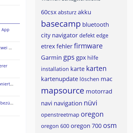
60csx
akku
absturz
basecamp
bluetooth
n App
city navigator
defekt
edge
firmware
etrex
fehler
Sena Audio-Multitasking und zwei A2DP-Quellen?
gps
Garmin
gpx
hilfe
erer
karten
karte
installation
kartenupdate
mac
löschen
Live Track Zustimmung funktioniert nicht
mapsource
motorrad
nüvi
navi
navigation
Osmand Typefile Änderungen bezüglich dieses Thread....., mögliche Fehlerquelle warum es nicht gehen kann...
oregon
openstreetmap
osm
oregon 700
oregon 600