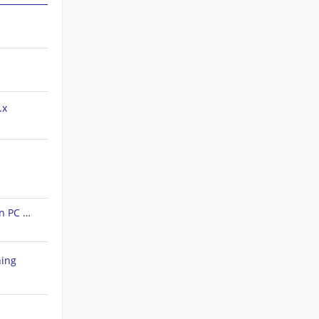
.x
Forerunner 45S: Tracks auf den PC ziehen
hing