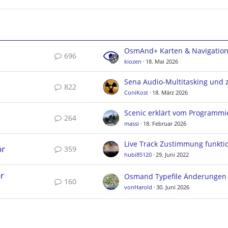
OsmAnd+ Karten & Navigatio
696
kiozen
18. Mai 2026
822
ConiKost
18. März 2026
Scenic erklärt vom Programmi
264
massi
18. Februar 2026
ör
359
hubi85120
29. Juni 2022
r
160
vonHarold
30. Juni 2026