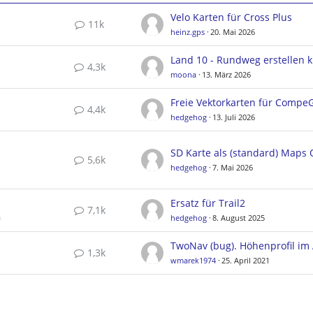
Velo Karten für Cross Plus
11k
heinz.gps
20. Mai 2026
4,3k
moona
13. März 2026
4,4k
hedgehog
13. Juli 2026
5,6k
hedgehog
7. Mai 2026
Ersatz für Trail2
7,1k
a
hedgehog
8. August 2025
1,3k
wmarek1974
25. April 2021