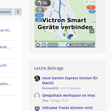
markieren
Urgent: Need Teasi One3 System Files (Windows CE) - PC recognizes it as Mass Storage!
POIbase Navi / Camping Navi Android App
ucht
Letzte Beiträge
neue Garmin Express Version für
MacOS
Navi geht am Polarkreis automatisch in Nachtmodus
Reinhard#32
Vor 10 Stunden
Qmapshack workspace on imac
Theo
Freitag, 17:29
Seltsame Tracks können nicht