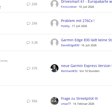
26k
2
FinnLindner
10. Juli 2026
Problem mit 276Cx !
26k
Hobby
17. Juli 2026
3,3k
DavidEdge830
16. Juli 2026
enter,
37k
Reinhard#32
Vor 10 Stunden
Frage zu Streetpilot III
36k
vmaxTT
14. Februar 2026