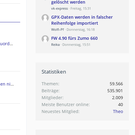
gelöscht werden
vk-express
Freitag, 15:31
GPX-Daten werden in falscher
Reihenfolge importiert
Wolfi-Pf
Donnerstag, 16:18
FW 4.90 fürs Zumo 660
GPSMap 66ST Kartendateien Zuordnen
Reika
Donnerstag, 15:51
Statistiken
Themen
59.566
ht werden
Beiträge
535.901
Mitglieder
2.009
Meiste Benutzer online
40
Neuestes Mitglied
Theo