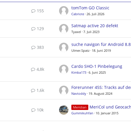
tomTom GO Classic
155
Cabriote
26. Juli 2026
Satmap active 20 defekt
129
Tyaxel
7. Juli 2023
suche navigon für Android 8.8
383
Ulmer.Spatz
18. Juni 2019
Cardo SHO-1 Pinbelegung
4,8k
Kimba173
6. Juni 2025
1,6k
Navtoddy
19. August 2024
MeriCol und Geocac
Meridian
10k
Gummikuhfan
10. Januar 2015