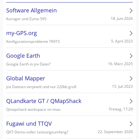
Software Allgemein
18. Juni 2026
Kurviger und Zumo 595
my-GPS.org
5. April 2023
Konfigurationsprobleme TK915
Google Earth
16. März 2025
Google Earth in jnx Datei?
Global Mapper
15. Juli 2023
jnx Dateien verpixelt und nur 220kb groß
QLandkarte GT / QMapShack
Freitag, 17:29
Qmapshack workspace on imac
Fugawi und TTQV
22. September 2020
QV7-Demo-voller Leistungsumfang?