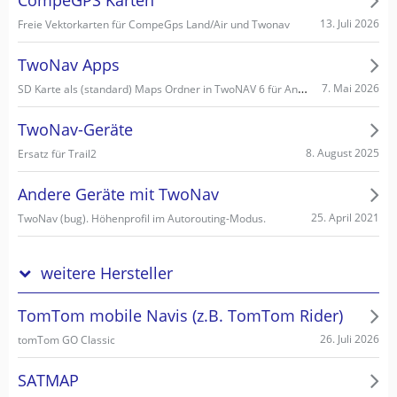
CompeGPS Karten
13. Juli 2026
Freie Vektorkarten für CompeGps Land/Air und Twonav
TwoNav Apps
SD Karte als (standard) Maps Ordner in TwoNAV 6 für Android einstellen/wählen
7. Mai 2026
TwoNav-Geräte
8. August 2025
Ersatz für Trail2
Andere Geräte mit TwoNav
25. April 2021
TwoNav (bug). Höhenprofil im Autorouting-Modus.
weitere Hersteller
TomTom mobile Navis (z.B. TomTom Rider)
26. Juli 2026
tomTom GO Classic
SATMAP