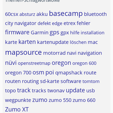
basecamp
60csx
akku
bluetooth
absturz
city navigator
etrex
fehler
defekt
edge
firmware
gps
Garmin
gpx
hilfe
installation
karten
karte
kartenupdate
mac
löschen
mapsource
motorrad
navi
navigation
nüvi
oregon
openstreetmap
oregon 600
osm
poi
oregon 700
qmapshack
route
routen
routing
sd-karte
software
tomtom
track
update
topo
tracks
twonav
usb
zumo
wegpunkte
zumo 550
zumo 660
Zumo XT