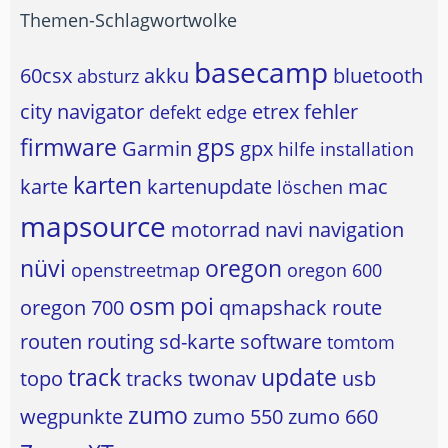
Themen-Schlagwortwolke
basecamp
60csx
akku
bluetooth
absturz
city navigator
etrex
fehler
defekt
edge
firmware
gps
Garmin
gpx
hilfe
installation
karten
karte
kartenupdate
mac
löschen
mapsource
motorrad
navi
navigation
nüvi
oregon
openstreetmap
oregon 600
osm
poi
oregon 700
qmapshack
route
routen
routing
sd-karte
software
tomtom
track
update
topo
tracks
twonav
usb
zumo
wegpunkte
zumo 550
zumo 660