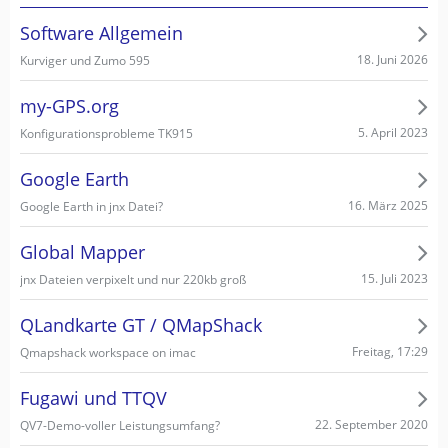
Software Allgemein
18. Juni 2026
Kurviger und Zumo 595
my-GPS.org
5. April 2023
Konfigurationsprobleme TK915
Google Earth
16. März 2025
Google Earth in jnx Datei?
Global Mapper
15. Juli 2023
jnx Dateien verpixelt und nur 220kb groß
QLandkarte GT / QMapShack
Freitag, 17:29
Qmapshack workspace on imac
Fugawi und TTQV
22. September 2020
QV7-Demo-voller Leistungsumfang?