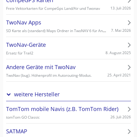
CompeGPS Karten
13. Juli 2026
Freie Vektorkarten für CompeGps Land/Air und Twonav
TwoNav Apps
SD Karte als (standard) Maps Ordner in TwoNAV 6 für Android einstellen/wählen
7. Mai 2026
TwoNav-Geräte
8. August 2025
Ersatz für Trail2
Andere Geräte mit TwoNav
25. April 2021
TwoNav (bug). Höhenprofil im Autorouting-Modus.
weitere Hersteller
TomTom mobile Navis (z.B. TomTom Rider)
26. Juli 2026
tomTom GO Classic
SATMAP