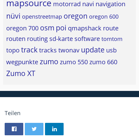
mapsource
motorrad
navi
navigation
nüvi
oregon
openstreetmap
oregon 600
osm
poi
oregon 700
qmapshack
route
routen
routing
sd-karte
software
tomtom
track
update
topo
tracks
twonav
usb
zumo
wegpunkte
zumo 550
zumo 660
Zumo XT
Teilen