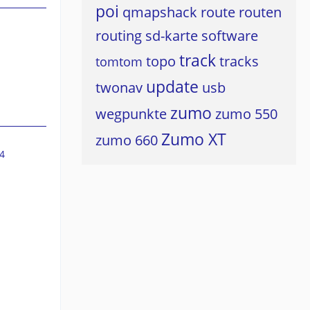
poi
qmapshack
route
routen
routing
sd-karte
software
track
topo
tracks
tomtom
update
twonav
usb
zumo
wegpunkte
zumo 550
Zumo XT
zumo 660
4