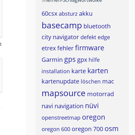
60csx
akku
absturz
basecamp
bluetooth
city navigator
defekt
edge
d
firmware
etrex
fehler
gps
Garmin
gpx
hilfe
karten
karte
installation
kartenupdate
mac
löschen
mapsource
motorrad
nüvi
navi
navigation
oregon
openstreetmap
osm
oregon 700
oregon 600