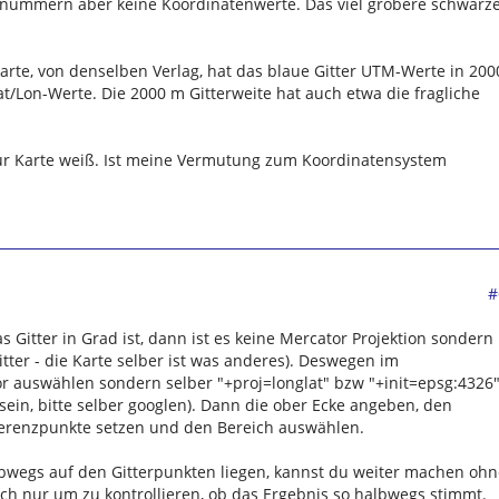
hlnummern aber keine Koordinatenwerte. Das viel gröbere schwarz
Karte, von denselben Verlag, hat das blaue Gitter UTM-Werte in 200
/Lon-Werte. Die 2000 m Gitterweite hat auch etwa die fragliche
h zur Karte weiß. Ist meine Vermutung zum Koordinatensystem
#
 Gitter in Grad ist, dann ist es keine Mercator Projektion sondern
Gitter - die Karte selber ist was anderes). Deswegen im
r auswählen sondern selber "+proj=longlat" bzw "+init=epsg:4326
sein, bitte selber googlen). Dann die ober Ecke angeben, den
eferenzpunkte setzen und den Bereich auswählen.
lbwegs auf den Gitterpunkten liegen, kannst du weiter machen ohn
fach nur um zu kontrollieren, ob das Ergebnis so halbwegs stimmt.