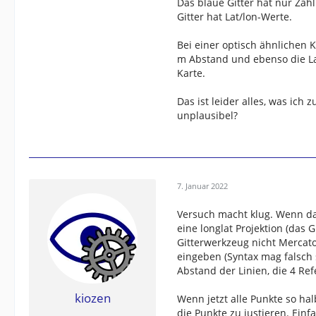
Das blaue Gitter hat nur Zä
Gitter hat Lat/lon-Werte.
Bei einer optisch ähnlichen 
m Abstand und ebenso die Lat
Karte.
Das ist leider alles, was ic
unplausibel?
7. Januar 2022
Versuch macht klug. Wenn das
eine longlat Projektion (das 
Gitterwerkzeug nicht Mercato
eingeben (Syntax mag falsch 
Abstand der Linien, die 4 R
kiozen
Wenn jetzt alle Punkte so ha
die Punkte zu justieren. Ein