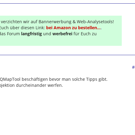
r verzichten wir auf Bannerwerbung & Web-Analysetools!
Euch über diesen Link:
bei Amazon zu bestellen...
.
s das Forum
langfristig
und
werbefrei
für Euch zu
#
it QMapTool beschäftigen bevor man solche Tipps gibt.
rojektion durcheinander werfen.