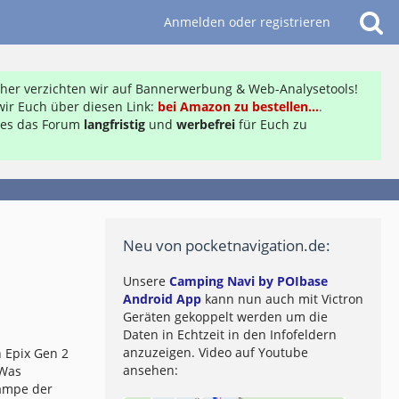
Anmelden oder registrieren
daher verzichten wir auf Bannerwerbung & Web-Analysetools!
ir Euch über diesen Link:
bei Amazon zu bestellen...
.
ft es das Forum
langfristig
und
werbefrei
für Euch zu
Neu von pocketnavigation.de:
Unsere
Camping Navi by POIbase
Android App
kann nun auch mit Victron
Geräten gekoppelt werden um die
Daten in Echtzeit in den Infofeldern
anzuzeigen. Video auf Youtube
 Epix Gen 2
ansehen:
 Was
lampe der