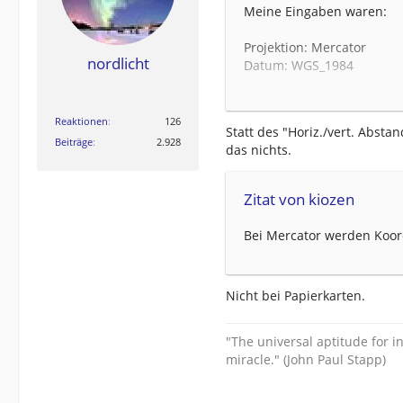
Meine Eingaben waren:
Projektion: Mercator
nordlicht
Datum: WGS_1984
Ostwert links oben: 15.83
Nordwert links oben: 47.2
Horiz./vert. Abstand: 0.08
Reaktionen
126
Statt des "Horiz./vert. Absta
Beiträge
2.928
das nichts.
Zitat von kiozen
Bei Mercator werden Koor
Nicht bei Papierkarten.
"The universal aptitude for
miracle." (John Paul Stapp)