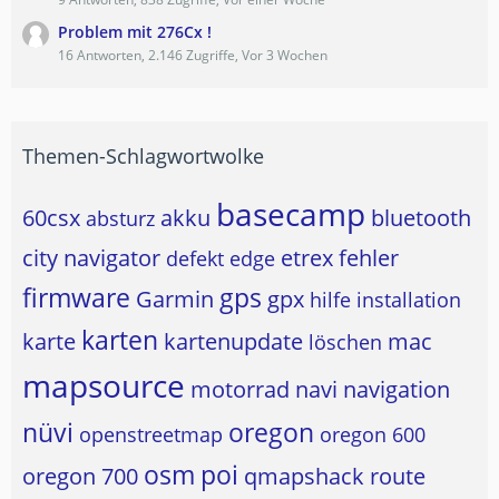
Problem mit 276Cx !
16 Antworten, 2.146 Zugriffe, Vor 3 Wochen
Themen-Schlagwortwolke
basecamp
60csx
akku
bluetooth
absturz
city navigator
etrex
fehler
defekt
edge
firmware
gps
Garmin
gpx
hilfe
installation
karten
karte
kartenupdate
mac
löschen
mapsource
motorrad
navi
navigation
nüvi
oregon
openstreetmap
oregon 600
osm
poi
oregon 700
qmapshack
route