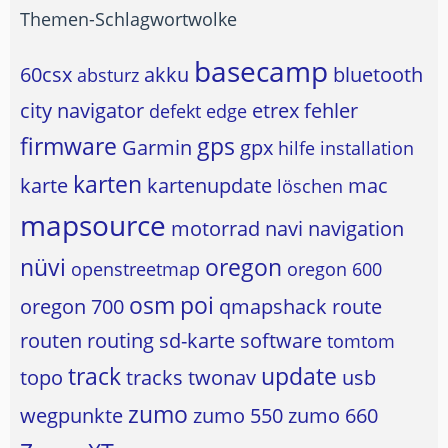
Themen-Schlagwortwolke
basecamp
60csx
akku
bluetooth
absturz
city navigator
etrex
fehler
defekt
edge
firmware
gps
Garmin
gpx
hilfe
installation
karten
karte
kartenupdate
mac
löschen
mapsource
motorrad
navi
navigation
nüvi
oregon
openstreetmap
oregon 600
osm
poi
oregon 700
qmapshack
route
routen
routing
sd-karte
software
tomtom
track
update
topo
tracks
twonav
usb
zumo
wegpunkte
zumo 550
zumo 660