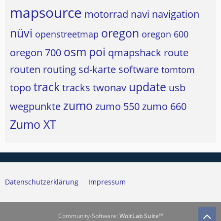
mapsource
motorrad
navi
navigation
nüvi
oregon
openstreetmap
oregon 600
osm
poi
oregon 700
qmapshack
route
routen
routing
sd-karte
software
tomtom
track
update
topo
tracks
twonav
usb
zumo
wegpunkte
zumo 550
zumo 660
Zumo XT
Datenschutzerklärung
Impressum
Community-Software:
WoltLab Suite™