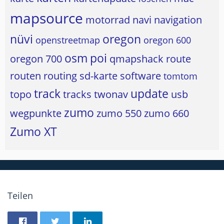
mapsource
motorrad
navi
navigation
nüvi
oregon
openstreetmap
oregon 600
osm
poi
oregon 700
qmapshack
route
routen
routing
sd-karte
software
tomtom
track
update
topo
tracks
twonav
usb
zumo
wegpunkte
zumo 550
zumo 660
Zumo XT
Teilen