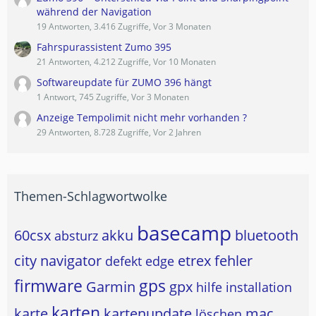
während der Navigation
19 Antworten, 3.416 Zugriffe, Vor 3 Monaten
Fahrspurassistent Zumo 395
21 Antworten, 4.212 Zugriffe, Vor 10 Monaten
Softwareupdate für ZUMO 396 hängt
1 Antwort, 745 Zugriffe, Vor 3 Monaten
Anzeige Tempolimit nicht mehr vorhanden ?
29 Antworten, 8.728 Zugriffe, Vor 2 Jahren
Themen-Schlagwortwolke
basecamp
60csx
akku
bluetooth
absturz
city navigator
etrex
fehler
defekt
edge
firmware
gps
Garmin
gpx
hilfe
installation
karten
karte
kartenupdate
mac
löschen