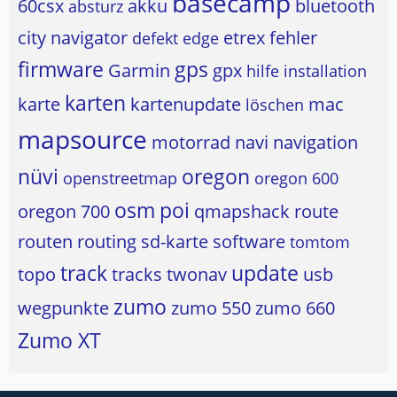
basecamp
60csx
akku
bluetooth
absturz
city navigator
etrex
fehler
defekt
edge
firmware
gps
Garmin
gpx
hilfe
installation
karten
karte
kartenupdate
mac
löschen
mapsource
motorrad
navi
navigation
nüvi
oregon
openstreetmap
oregon 600
osm
poi
oregon 700
qmapshack
route
routen
routing
sd-karte
software
tomtom
track
update
topo
tracks
twonav
usb
zumo
wegpunkte
zumo 550
zumo 660
Zumo XT