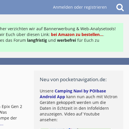
Anmelden oder registrieren
daher verzichten wir auf Bannerwerbung & Web-Analysetools!
ir Euch über diesen Link:
bei Amazon zu bestellen...
.
ft es das Forum
langfristig
und
werbefrei
für Euch zu
Neu von pocketnavigation.de:
Unsere
Camping Navi by POIbase
Android App
kann nun auch mit Victron
Geräten gekoppelt werden um die
 Epix Gen 2
Daten in Echtzeit in den Infofeldern
 Was
anzuzeigen. Video auf Youtube
lampe der
ansehen:
..