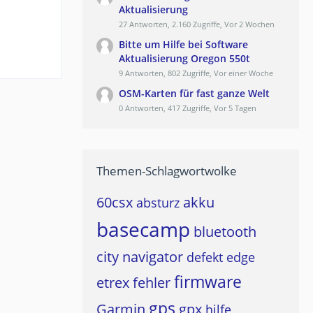
Aktualisierung
27 Antworten, 2.160 Zugriffe, Vor 2 Wochen
Bitte um Hilfe bei Software
Aktualisierung Oregon 550t
9 Antworten, 802 Zugriffe, Vor einer Woche
OSM-Karten für fast ganze Welt
0 Antworten, 417 Zugriffe, Vor 5 Tagen
Themen-Schlagwortwolke
60csx
akku
absturz
basecamp
bluetooth
city navigator
defekt
edge
firmware
etrex
fehler
gps
Garmin
gpx
hilfe