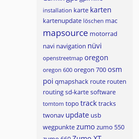
karten
karte
installation
kartenupdate
mac
löschen
mapsource
motorrad
nüvi
navi
navigation
oregon
openstreetmap
osm
oregon 700
oregon 600
poi
qmapshack
route
routen
routing
sd-karte
software
track
topo
tracks
tomtom
update
twonav
usb
zumo
wegpunkte
zumo 550
Zumo XT
zumo 660