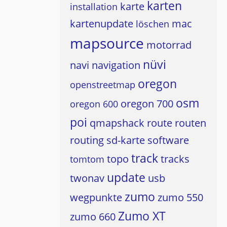
karten
karte
installation
kartenupdate
mac
löschen
mapsource
motorrad
nüvi
navi
navigation
oregon
openstreetmap
osm
oregon 700
oregon 600
poi
qmapshack
route
routen
routing
sd-karte
software
track
topo
tracks
tomtom
update
twonav
usb
zumo
wegpunkte
zumo 550
Zumo XT
zumo 660