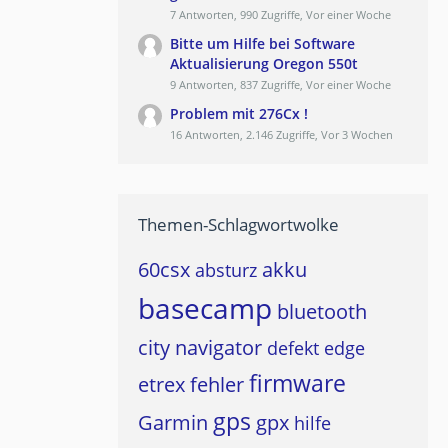
7 Antworten, 990 Zugriffe, Vor einer Woche
Bitte um Hilfe bei Software
Aktualisierung Oregon 550t
9 Antworten, 837 Zugriffe, Vor einer Woche
Problem mit 276Cx !
16 Antworten, 2.146 Zugriffe, Vor 3 Wochen
Themen-Schlagwortwolke
60csx
akku
absturz
basecamp
bluetooth
city navigator
defekt
edge
firmware
etrex
fehler
gps
Garmin
gpx
hilfe