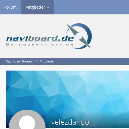
Forum
Mitglieder
NaviBoard Forum
Mitglieder
velezdando