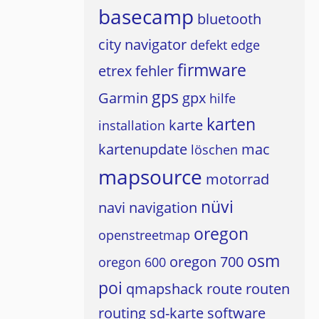
basecamp
bluetooth
city navigator
defekt
edge
firmware
etrex
fehler
gps
Garmin
gpx
hilfe
karten
karte
installation
kartenupdate
mac
löschen
mapsource
motorrad
nüvi
navi
navigation
oregon
openstreetmap
osm
oregon 700
oregon 600
poi
qmapshack
route
routen
routing
sd-karte
software