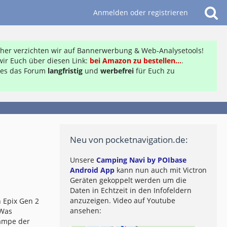
Anmelden oder registrieren
daher verzichten wir auf Bannerwerbung & Web-Analysetools!
ir Euch über diesen Link:
bei Amazon zu bestellen...
.
ft es das Forum
langfristig
und
werbefrei
für Euch zu
Neu von pocketnavigation.de:
Unsere
Camping Navi by POIbase
Android App
kann nun auch mit Victron
Geräten gekoppelt werden um die
Daten in Echtzeit in den Infofeldern
anzuzeigen. Video auf Youtube
 Epix Gen 2
ansehen:
 Was
lampe der