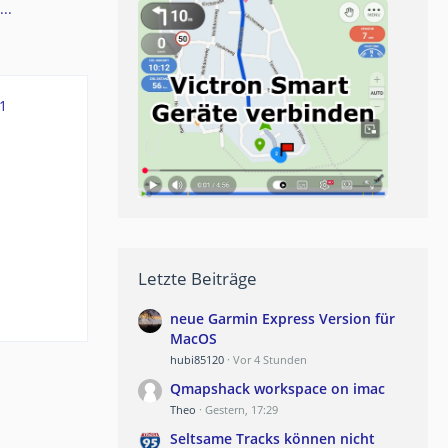
..
1
Letzte Beiträge
neue Garmin Express Version für
MacOS
hubi85120
Vor 4 Stunden
Qmapshack workspace on imac
Theo
Gestern, 17:29
Seltsame Tracks können nicht