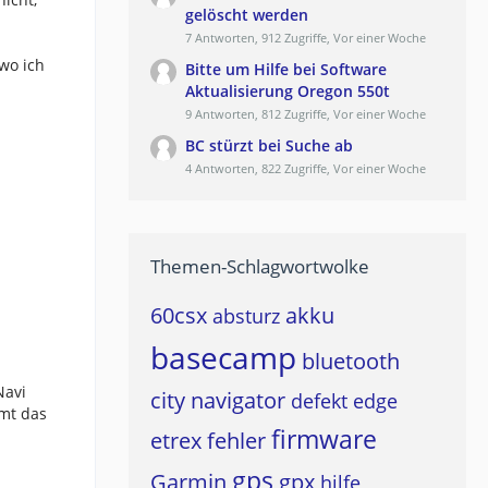
gelöscht werden
7 Antworten, 912 Zugriffe, Vor einer Woche
wo ich
Bitte um Hilfe bei Software
Aktualisierung Oregon 550t
9 Antworten, 812 Zugriffe, Vor einer Woche
BC stürzt bei Suche ab
"
4 Antworten, 822 Zugriffe, Vor einer Woche
Themen-Schlagwortwolke
60csx
akku
absturz
basecamp
bluetooth
Navi
city navigator
defekt
edge
mmt das
firmware
etrex
fehler
gps
Garmin
gpx
hilfe