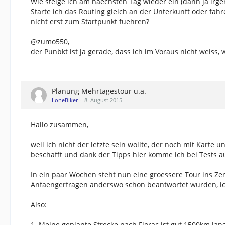
Wie steige ich am naechsten Tag wieder ein (dann ja irge
Starte ich das Routing gleich an der Unterkunft oder fah
nicht erst zum Startpunkt fuehren?
@zumo550,
der Punbkt ist ja gerade, dass ich im Voraus nicht weiss,
Planung Mehrtagestour u.a.
LoneBiker
8. August 2015
Hallo zusammen,
weil ich nicht der letzte sein wollte, der noch mit Kart
beschafft und dank der Tipps hier komme ich bei Tests 
In ein paar Wochen steht nun eine groessere Tour ins Ze
Anfaengerfragen anderswo schon beantwortet wurden, ich
Also:
1. Meine geplante Strecke nach Florac ist gut 1500km lang