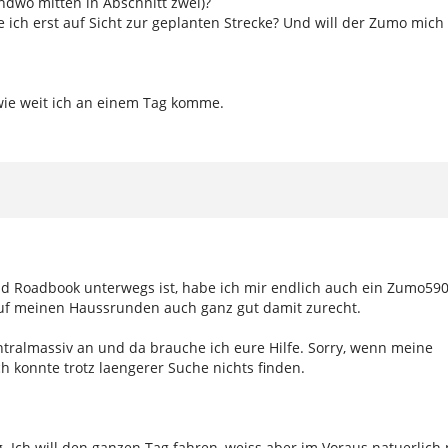
ndwo mitten in Abschnitt zwei)?
re ich erst auf Sicht zur geplanten Strecke? Und will der Zumo mic
 wie weit ich an einem Tag komme.
e und Roadbook unterwegs ist, habe ich mir endlich auch ein Zumo5
auf meinen Haussrunden auch ganz gut damit zurecht.
ntralmassiv an und da brauche ich eure Hilfe. Sorry, wenn meine
 konnte trotz laengerer Suche nichts finden.
. Ich will den ganzen Tag fahren, weiss aber im Voraus natuerlich 