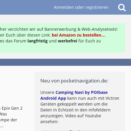
Anmelden oder registrieren
daher verzichten wir auf Bannerwerbung & Web-Analysetools!
ir Euch über diesen Link:
bei Amazon zu bestellen...
.
ft es das Forum
langfristig
und
werbefrei
für Euch zu
Neu von pocketnavigation.de:
Unsere
Camping Navi by POIbase
Android App
kann nun auch mit Victron
Geräten gekoppelt werden um die
 Epix Gen 2
Daten in Echtzeit in den Infofeldern
 Was
anzuzeigen. Video auf Youtube
lampe der
ansehen:
..