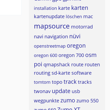
karten
karte
installation
kartenupdate
mac
löschen
mapsource
motorrad
nüvi
navi
navigation
oregon
openstreetmap
osm
oregon 700
oregon 600
poi
qmapshack
route
routen
routing
sd-karte
software
track
topo
tracks
tomtom
update
twonav
usb
zumo
wegpunkte
zumo 550
Zumo XT
zumo 660