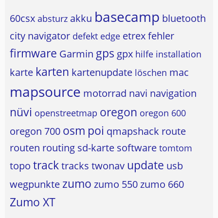
basecamp
60csx
akku
bluetooth
absturz
city navigator
etrex
fehler
defekt
edge
firmware
gps
Garmin
gpx
hilfe
installation
karten
karte
kartenupdate
mac
löschen
mapsource
motorrad
navi
navigation
nüvi
oregon
openstreetmap
oregon 600
osm
poi
oregon 700
qmapshack
route
routen
routing
sd-karte
software
tomtom
track
update
topo
tracks
twonav
usb
zumo
wegpunkte
zumo 550
zumo 660
Zumo XT